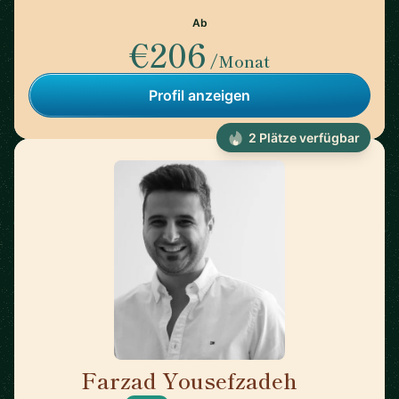
Ab
€206
/Monat
Profil anzeigen
2 Plätze verfügbar
Farzad Yousefzadeh
🇫🇮