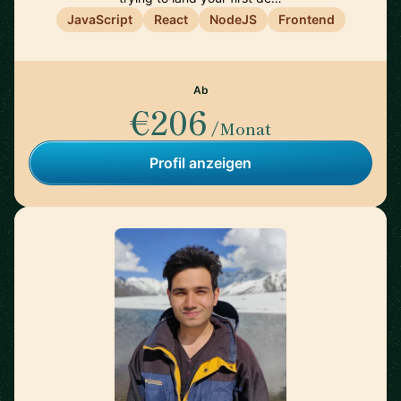
JavaScript
React
NodeJS
Frontend
Ab
€206
/Monat
Profil anzeigen