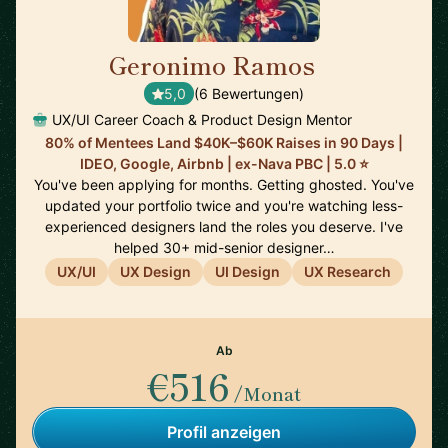
Geronimo Ramos
🇺🇸
5,0
(6 Bewertungen)
UX/UI Career Coach & Product Design Mentor
80% of Mentees Land $40K–$60K Raises in 90 Days |
IDEO, Google, Airbnb | ex-Nava PBC | 5.0 ⭐
You've been applying for months. Getting ghosted. You've
updated your portfolio twice and you're watching less-
experienced designers land the roles you deserve. I've
helped 30+ mid-senior designer…
UX/UI
UX Design
UI Design
UX Research
Ab
€516
/Monat
Profil anzeigen