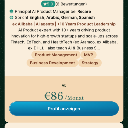
5,0
(6 Bewertungen)
Principal AI Product Manager bei
Recare
Spricht
English, Arabic, German, Spanish
ex Alibaba | AI agents | +10 Years Product Leadership
AI Product expert with 10+ years driving product
innovation for high-growth startups and scale-ups across
Fintech, EdTech, and HealthTech (ex Aramco, ex Alibaba,
ex DHL). I also teach AI & Business S…
Product Management
MVP
Business Development
Strategy
Ab
€86
/Monat
Profil anzeigen