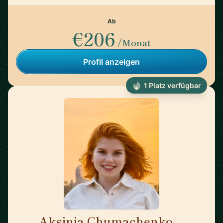
Ab
€206
/Monat
Profil anzeigen
1 Platz verfügbar
Aksinia Chumachenko
🇺🇸