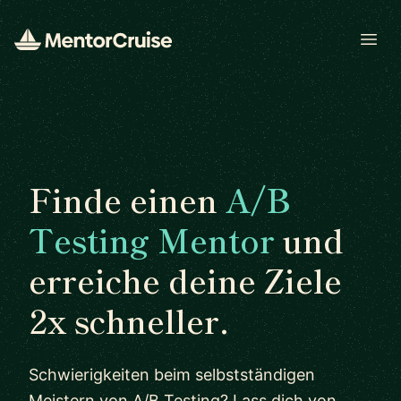
Open
Finde einen
A/B
Testing Mentor
und
erreiche deine Ziele
2x schneller.
Schwierigkeiten beim selbstständigen
Meistern von A/B Testing? Lass dich von