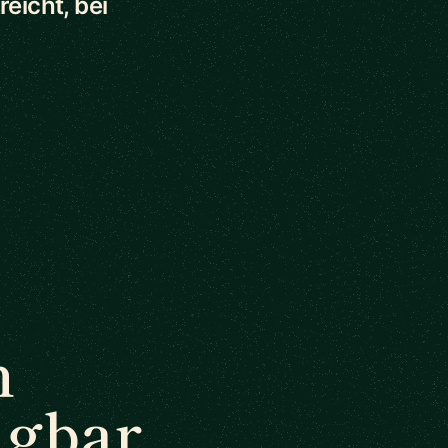
eicht, bei
n
ügbar