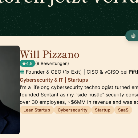
Will Pizzano
🇺🇸
4,9
(9 Bewertungen)
Founder & CEO (1x Exit) | CISO & vCISO bei
Fif
Cybersecurity & IT | Startups
I'm a lifelong cybersecurity technologist turned ent
founded Sentant as my "side hustle" security consul
over 30 employees, ~$6MM in revenue and was a
Lean Startup
Cybersecurity
Startup
SaaS