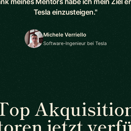
ank meines Mentors habe ich mein Ziel err
Tesla einzusteigen."
Michele Verriello
Software-Ingenieur bei Tesla
Top Akquisitio
oren jetzt verf