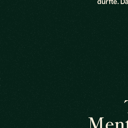
durfte. D
Ment