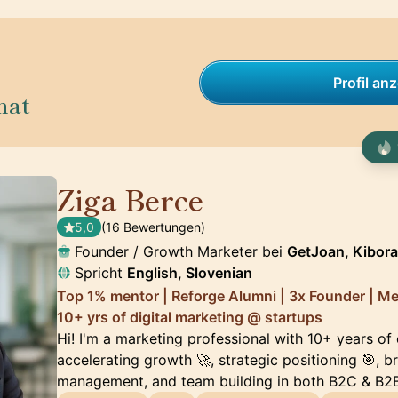
Profil an
nat
Ziga Berce
🇸🇮
5,0
(16 Bewertungen)
Founder / Growth Marketer bei
GetJoan, Kibora,
Spricht
English, Slovenian
Top 1% mentor | Reforge Alumni | 3x Founder | M
10+ yrs of digital marketing @ startups
Hi! I'm a marketing professional with 10+ years of
accelerating growth 🚀, strategic positioning 🎯, 
management, and team building in both B2C & B2B