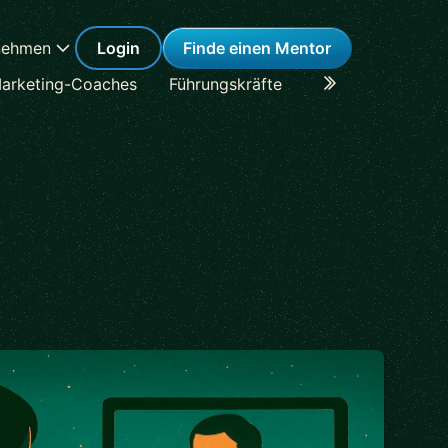
nehmen
Login
Finde einen Mentor
arketing-Coaches
Führungskräfte
Karriere-Coaches