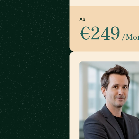
Ab
€249
/Mo