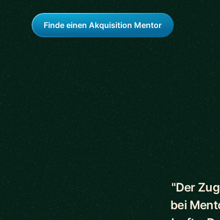
Finde einen Akquisition Mentor
5 out of 5 star
"Der Zug
bei Ment