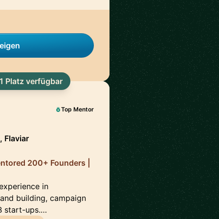
zeigen
1 Platz verfügbar
Top Mentor
 Flaviar
entored 200+ Founders |
 experience in
brand building, campaign
 start-ups.…