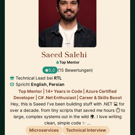
Saeed Salehi
🇳🇱
Top Mentor
5,0
(15 Bewertungen)
Technical Lead bei
RTL
Spricht
English, Persian
Top Mentor | 14+ Years in Code | Azure Certified
Developer | C# .Net Enthusiast | Career & Skills Boost
Hey, this is Saeed I’ve been building stuff with .NET 💻 for
over a decade. from tiny scripts that saved me hours ⏱️ to
large, complex systems out in the wild 🌍. I love writing
clean, simple code ✨ …
Microservices
Technical Interview