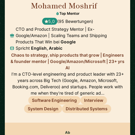
Mohamed Moshrif
🇬🇧
Top Mentor
5,0
(95 Bewertungen)
CTO and Product Strategy Mentor | Ex-
Google/Amazon | Scaling Teams and Shipping
Products That Win bei
Google
Spricht
English, Arabic
Chaos to strategy, ship products that grow | Engineers
& founder mentor | Google/Amazon/Microsoft | 23+ yrs
AI
I’m a CTO-level engineering and product leader with 23+
years across Big Tech (Google, Amazon, Microsoft,
Booking.com, Deliveroo) and startups. People work with
me when they’re tired of generic ad…
Software Engineering
Interview
System Design
Distributed Systems
Ab