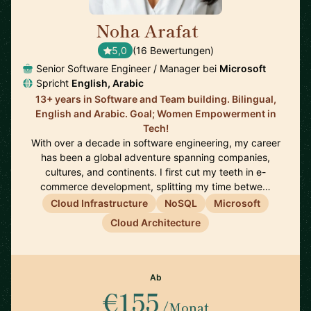
Noha Arafat
🇨🇦
5,0
(16 Bewertungen)
Senior Software Engineer / Manager bei
Microsoft
Spricht
English, Arabic
13+ years in Software and Team building. Bilingual,
English and Arabic. Goal; Women Empowerment in
Tech!
With over a decade in software engineering, my career
has been a global adventure spanning companies,
cultures, and continents. I first cut my teeth in e-
commerce development, splitting my time betwe…
Cloud Infrastructure
NoSQL
Microsoft
Cloud Architecture
Ab
€155
/Monat