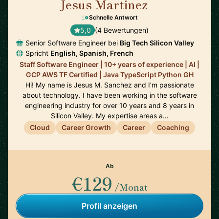
Jesus Martinez
🇪🇸
Schnelle Antwort
5,0
(4 Bewertungen)
Senior Software Engineer bei
Big Tech Silicon Valley
Spricht
English, Spanish, French
Staff Software Engineer | 10+ years of experience | AI |
GCP AWS TF Certified | Java TypeScript Python GH
Hi! My name is Jesus M. Sanchez and I'm passionate
about technology. I have been working in the software
engineering industry for over 10 years and 8 years in
Silicon Valley. My expertise areas a…
Cloud
Career Growth
Career
Coaching
Ab
€129
/Monat
Profil anzeigen