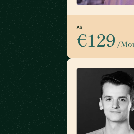
Ab
€129
/Mo