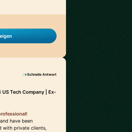
zeigen
Schnelle Antwort
i
US Tech Company | Ex-
 professional!
s and have been
with private clients,