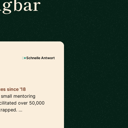
ügbar
Schnelle Antwort
es since '18
a small mentoring
ilitated over 50,000
strapped. …