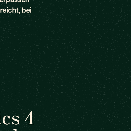
eicht, bei
cs 4