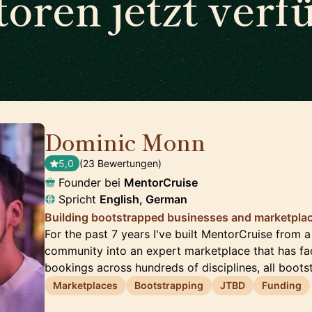
oren jetzt verf
Dominic Monn
🇨🇭
5,0
(23 Bewertungen)
Founder bei
MentorCruise
Spricht
English, German
Building bootstrapped businesses and marketplac
For the past 7 years I've built MentorCruise from 
community into an expert marketplace that has fac
bookings across hundreds of disciplines, all boot
Marketplaces
Bootstrapping
JTBD
Funding