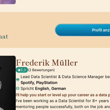
Profil an
nat
Frederik Müller
🇩🇪
5,0
(2 Bewertungen)
Lead Data Scientist & Data Science Manager be
Spotify, PlayStation
Spricht
English, German
I'll help you start or level up your career as a data
I’ve been working as a Data Scientist for 8+ year
mentoring people successfully, both on the job and 