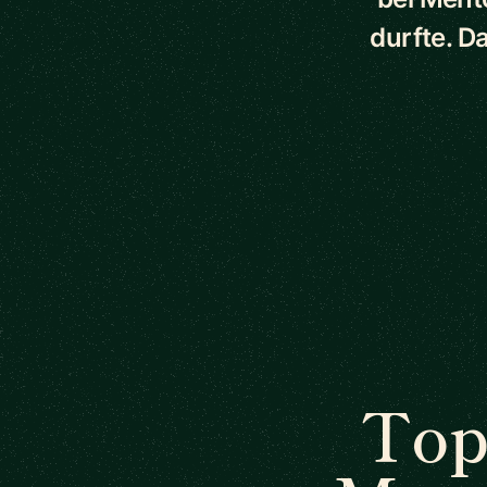
durfte. D
Top