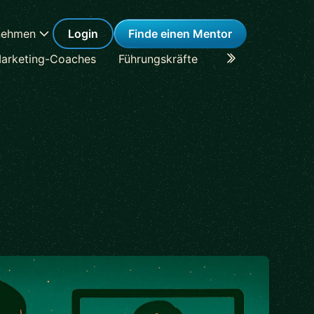
nehmen
Login
Finde einen Mentor
arketing-Coaches
Führungskräfte
Karriere-Coaches