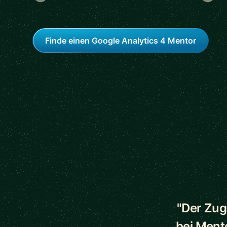
Finde einen Google Analytics 4 Mentor
5 out of 5 star
"Der Zug
bei Ment