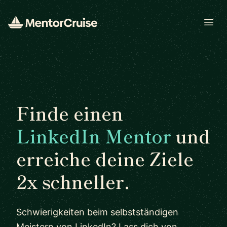
Open
Finde einen
LinkedIn Mentor
und
erreiche deine Ziele
2x schneller.
Schwierigkeiten beim selbstständigen
Meistern von LinkedIn? Lass dich von