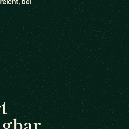
eicht, bei
t
ügbar