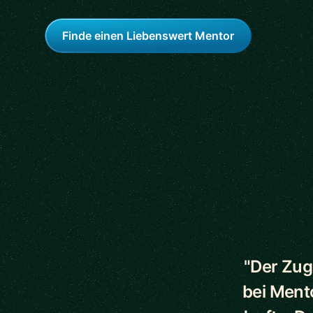
Finde einen Liebenswert Mentor
5 out of 5 star
"Der Zug
bei Ment