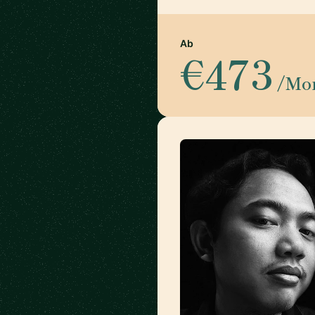
Ab
€473
/Mo