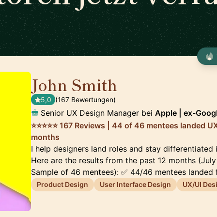
John Smith
🇺🇸
5,0
(167 Bewertungen)
Senior UX Design Manager bei
Apple | ex-Googl
⭐⭐⭐⭐⭐ 167 Reviews | 44 of 46 mentees landed UX r
months
I help designers land roles and stay differentiated
Here are the results from the past 12 months (Jul
Sample of 46 mentees): ✅ 44/46 mentees landed 
Product Design
User Interface Design
UX/UI Des