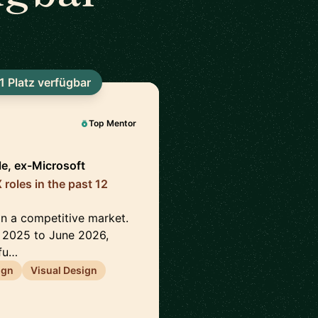
1 Platz verfügbar
Top Mentor
e, ex-Microsoft
oles in the past 12
 in a competitive market.
y 2025 to June 2026,
fu…
ign
Visual Design