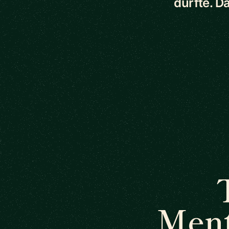
durfte. D
Ment