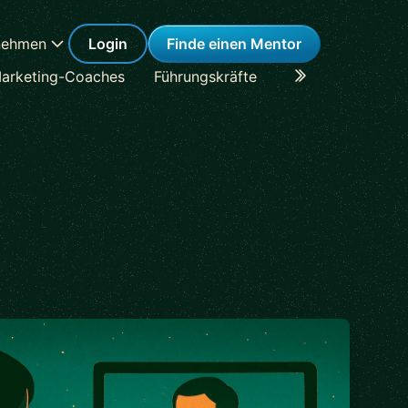
nehmen
Login
Finde einen Mentor
arketing-Coaches
Führungskräfte
Karriere-Coaches