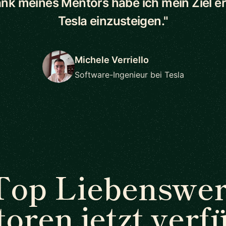
ank meines Mentors habe ich mein Ziel err
Tesla einzusteigen."
Michele Verriello
Software-Ingenieur bei Tesla
Top Liebenswer
oren jetzt verf