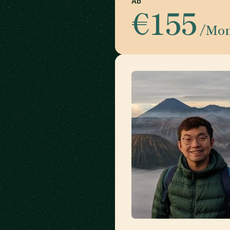
Ab
€155
/Mo