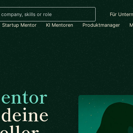
Für Unter
Startup Mentor
KI Mentoren
Produktmanager
M
entor
 deine
eller.