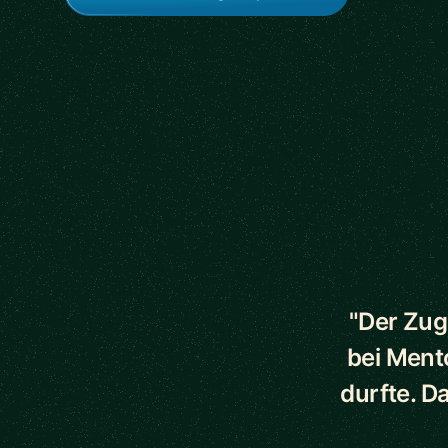
5 out of 5 star
"Der Zug
bei Ment
durfte. D