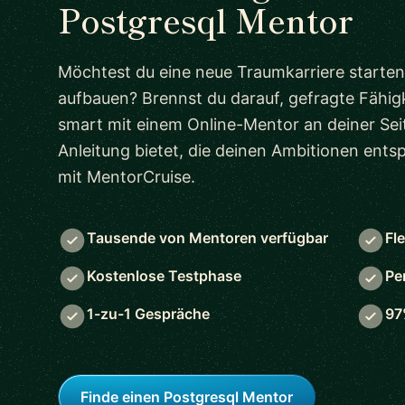
Postgresql Mentor
Möchtest du eine neue Traumkarriere starten
aufbauen? Brennst du darauf, gefragte Fähigk
smart mit einem Online-Mentor an deiner Seit
Anleitung bietet, die deinen Ambitionen ent
mit MentorCruise.
Tausende von Mentoren verfügbar
Fl
Kostenlose Testphase
Pe
1-zu-1 Gespräche
97
Finde einen Postgresql Mentor