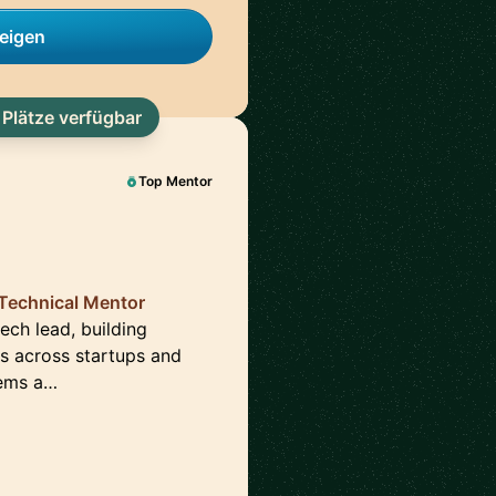
zeigen
 Plätze verfügbar
Top Mentor
| Technical Mentor
tech lead, building
rs across startups and
lems a…