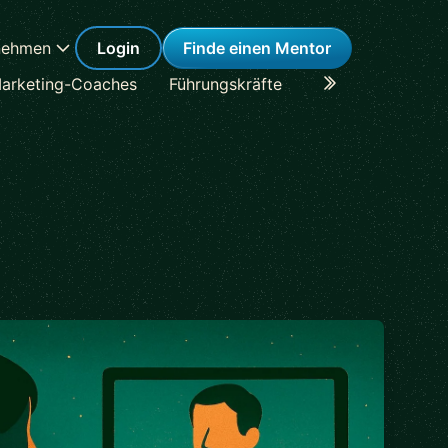
nehmen
Login
Finde einen Mentor
arketing-Coaches
Führungskräfte
Karriere-Coaches