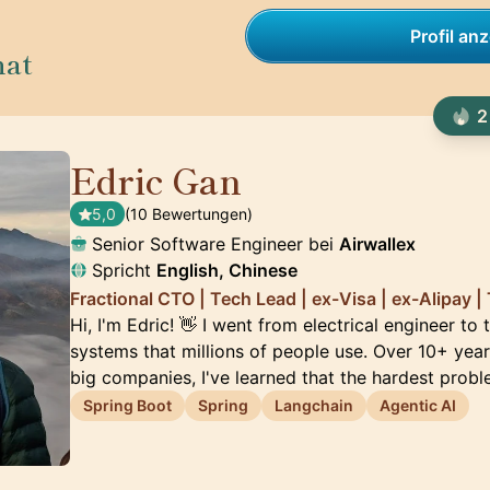
Profil an
nat
2
Edric Gan
🇸🇬
5,0
(10 Bewertungen)
Senior Software Engineer bei
Airwallex
Spricht
English, Chinese
Fractional CTO | Tech Lead | ex-Visa | ex-Alipay 
Hi, I'm Edric! 👋 I went from electrical engineer to 
systems that millions of people use. Over 10+ yea
big companies, I've learned that the hardest prob
Spring Boot
Spring
Langchain
Agentic AI