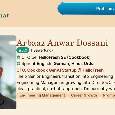
Profil an
nat
Arbaaz Anwar Dossani
🇩🇪
5,0
(1 Bewertung)
CTO bei
HelloFresh SE (Cookbook)
Spricht
English, German, Hindi, Urdu
CTO, Cookbook GenAI Startup @ HelloFresh
I help Senior Engineers transition into Engineeri
Engineering Managers in growing into Director/CTO
clear, practical, no-fluff approach. I’m currently w
Engineering Management
Career Growth
Promot