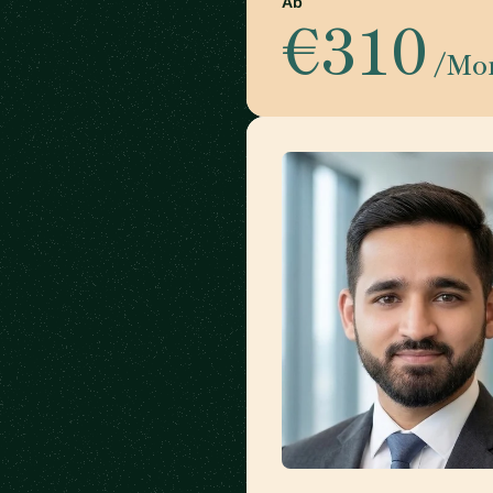
Ab
€310
/Mo