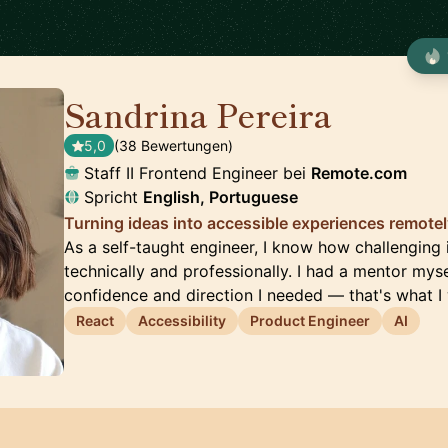
Sandrina Pereira
🇵🇹
5,0
(38 Bewertungen)
Staff II Frontend Engineer bei
Remote.com
Spricht
English, Portuguese
Turning ideas into accessible experiences remote
As a self-taught engineer, I know how challenging 
technically and professionally. I had a mentor mys
confidence and direction I needed — that's what 
React
Accessibility
Product Engineer
AI