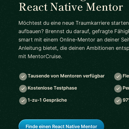
React Native Mentor
Möchtest du eine neue Traumkarriere starten
aufbauen? Brennst du darauf, gefragte Fähigk
smart mit einem Online-Mentor an deiner Seit
Anleitung bietet, die deinen Ambitionen ent
mit MentorCruise.
Tausende von Mentoren verfügbar
Fl
Kostenlose Testphase
Pe
1-zu-1 Gespräche
97
Finde einen React Native Mentor