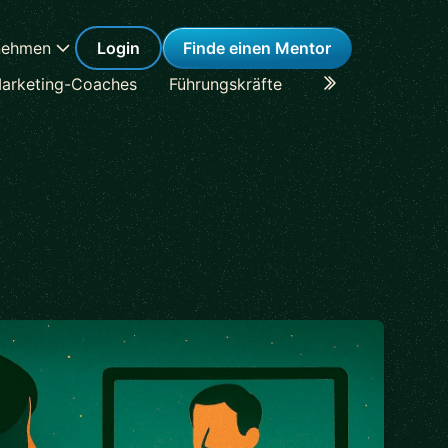
nehmen
Login
Finde einen Mentor
arketing-Coaches
Führungskräfte
Karriere-Coaches