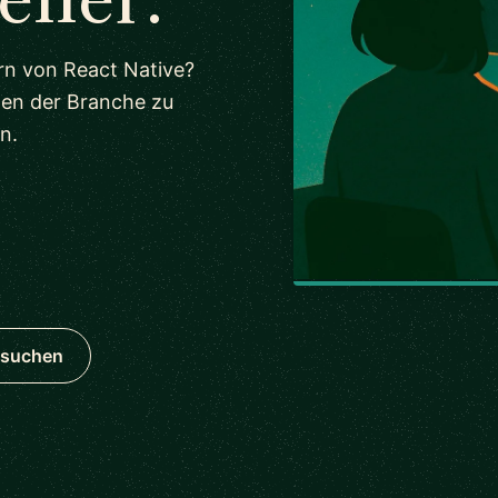
rn von React Native?
ten der Branche zu
n.
hsuchen