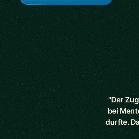
5 out of 5 star
"Der Zug
bei Ment
durfte. D