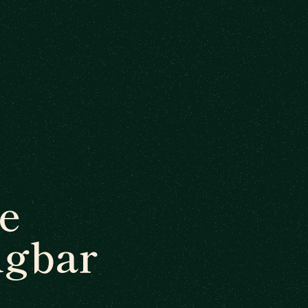
e
ügbar