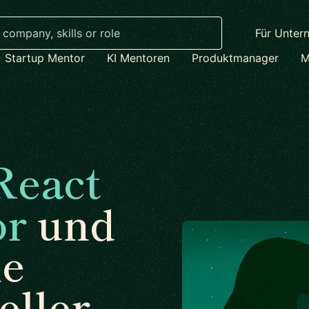
Für Unter
Startup Mentor
KI Mentoren
Produktmanager
M
React
or
und
ne
eller.