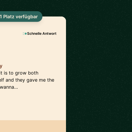
1 Platz verfügbar
Schnelle Antwort
ly
it is to grow both
elf and they gave me the
I wanna…