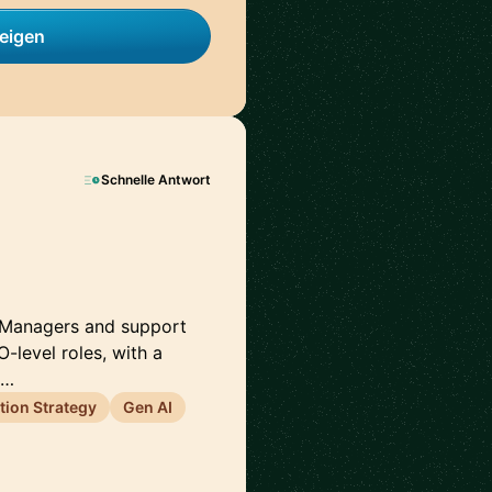
zeigen
Schnelle Antwort
ng Managers and support
-level roles, with a
o…
ion Strategy
Gen AI