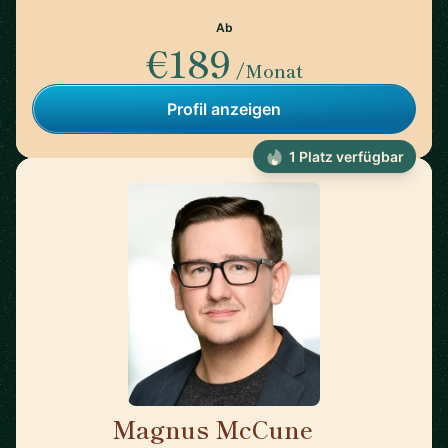
Ab
€189
/Monat
Profil anzeigen
1 Platz verfügbar
Magnus McCune
🇨🇦