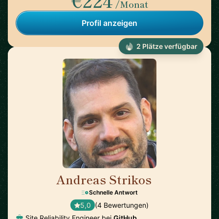
€224
/Monat
Profil anzeigen
2 Plätze verfügbar
Andreas Strikos
🇳🇱
Schnelle Antwort
5,0
(4 Bewertungen)
Site Reliability Engineer bei
GitHub