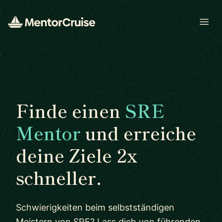
Open
Finde einen
SRE
Mentor
und erreiche
deine Ziele 2x
schneller.
Schwierigkeiten beim selbstständigen
Meistern von SRE? Lass dich von führenden