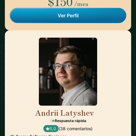
$150
/mes
Ver Perfil
Andrii Latyshev
🇵🇱
Respuesta rápida
5,0
(38 comentarios)