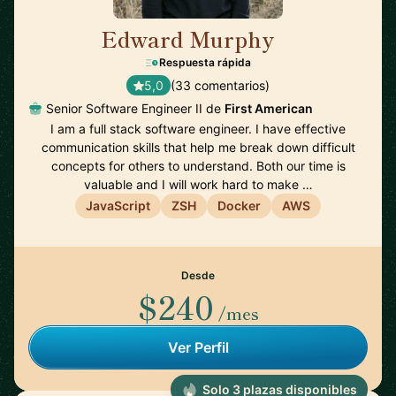
Edward Murphy
🇺🇸
Respuesta rápida
5,0
(33 comentarios)
Senior Software Engineer II de
First American
I am a full stack software engineer. I have effective
communication skills that help me break down difficult
concepts for others to understand. Both our time is
valuable and I will work hard to make …
JavaScript
ZSH
Docker
AWS
Desde
$240
/mes
Ver Perfil
Solo 3 plazas disponibles