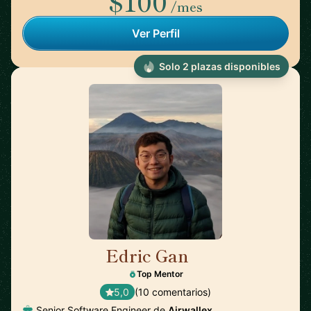
$100
/mes
Ver Perfil
Solo 2 plazas disponibles
Edric Gan
🇸🇬
Top Mentor
5,0
(10 comentarios)
Senior Software Engineer de
Airwallex