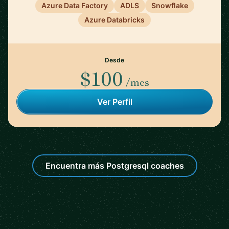
Azure Data Factory
ADLS
Snowflake
Azure Databricks
Desde
$100
/mes
Ver Perfil
Encuentra más Postgresql coaches