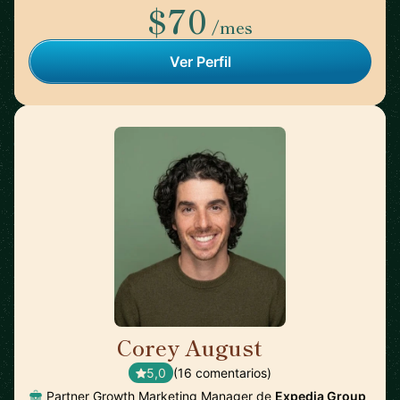
$70
/mes
Ver Perfil
Corey August
🇺🇸
5,0
(16 comentarios)
Partner Growth Marketing Manager de
Expedia Group