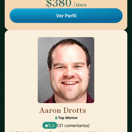
$380
/mes
Ver Perfil
Aaron Drotts
🇺🇸
Top Mentor
5,0
(31 comentarios)