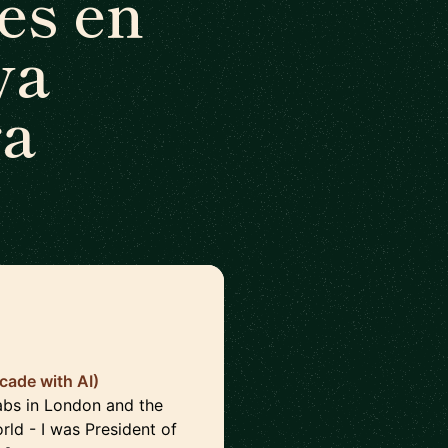
es en
va
ra
cade with AI)
Labs in London and the
rld - I was President of