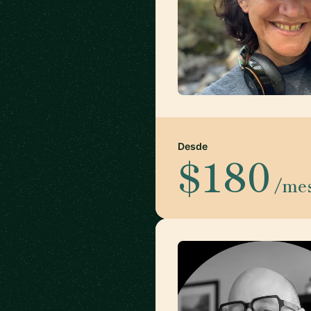
Desde
$180
/me