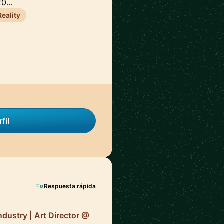
 20…
eality
fil
Respuesta rápida
ndustry | Art Director @