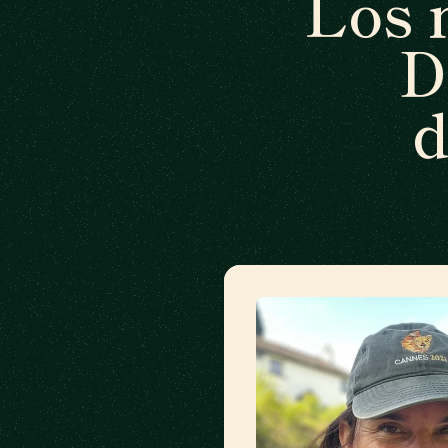
Los 
D
d