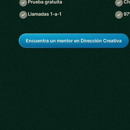
Prueba gratuita
Ch
Llamadas 1-a-1
97
Encuentra un mentor en Dirección Creativa
5 out of 5 star