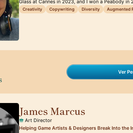
Glass at Cannes in 2023, and I won a Peabody in
Creativity
Copywriting
Diversity
Augmented R
Ver Per
s
James Marcus
🇺🇸
Art Director
Helping Game Artists & Designers Break Into the I