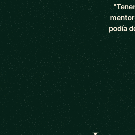
"Tener
mentor
podía d