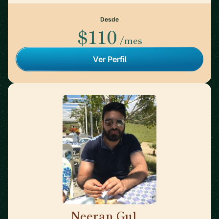
Desde
$110
/mes
Ver Perfil
Neeran Gul
🇬🇧