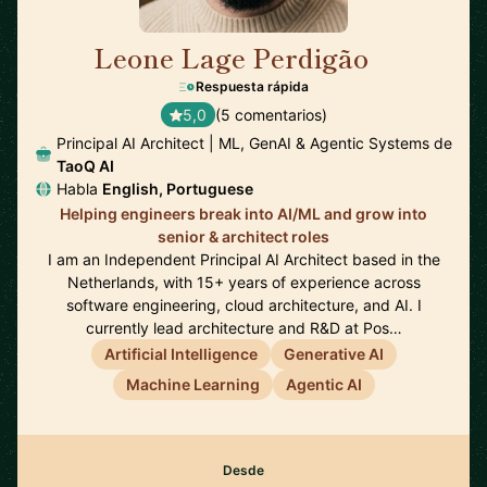
Leone Lage Perdigão
🇳🇱
Respuesta rápida
5,0
(5 comentarios)
Principal AI Architect | ML, GenAI & Agentic Systems de
TaoQ AI
Habla
English, Portuguese
Helping engineers break into AI/ML and grow into
senior & architect roles
I am an Independent Principal AI Architect based in the
Netherlands, with 15+ years of experience across
software engineering, cloud architecture, and AI. I
currently lead architecture and R&D at Pos…
Artificial Intelligence
Generative AI
Machine Learning
Agentic AI
Desde