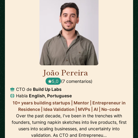
João Pereira
🇵🇹
5,0
(7 comentarios)
CTO de
Build Up Labs
Habla
English, Portuguese
10+ years building startups | Mentor | Entrepreneur in
Residence | Idea Validation | MVPs | AI | No-code
Over the past decade, I've been in the trenches with
founders, turning napkin sketches into live products, first
users into scaling businesses, and uncertainty into
validation. As CTO and Entrepreneu…