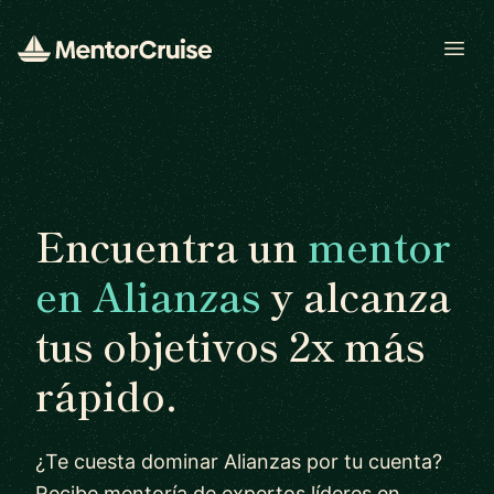
Open
Encuentra un
mentor
en Alianzas
y alcanza
tus objetivos 2x más
rápido.
¿Te cuesta dominar Alianzas por tu cuenta?
Recibe mentoría de expertos líderes en