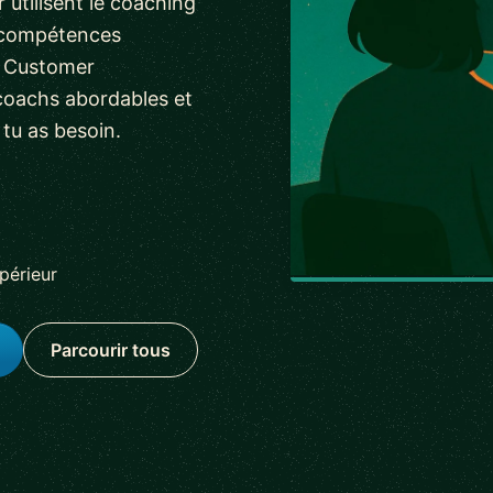
utilisent le coaching
s compétences
e Customer
coachs abordables et
 tu as besoin.
périeur
Parcourir tous