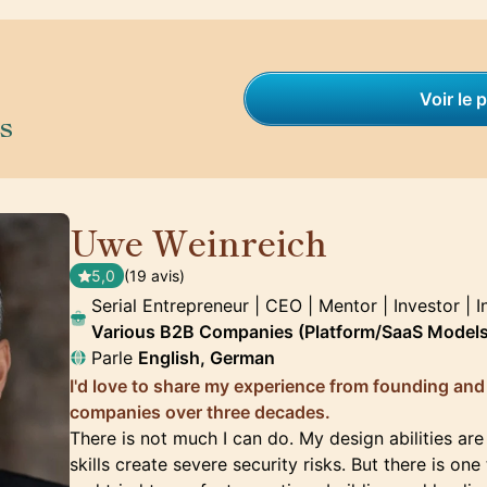
Voir le p
s
Uwe Weinreich
🇩🇪
5,0
(19 avis)
Serial Entrepreneur | CEO | Mentor | Investor | 
Various B2B Companies (Platform/SaaS Models
Parle
English, German
I'd love to share my experience from founding and
companies over three decades.
There is not much I can do. My design abilities ar
skills create severe security risks. But there is on