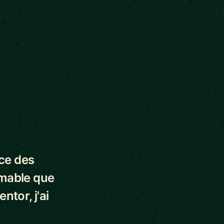
nce des
imable que
ntor, j'ai