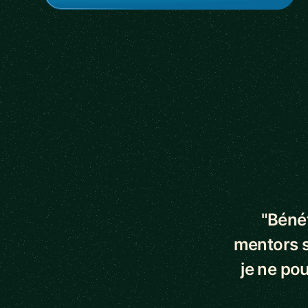
5 out of 5 star
"Bénéf
mentors s
je ne pou