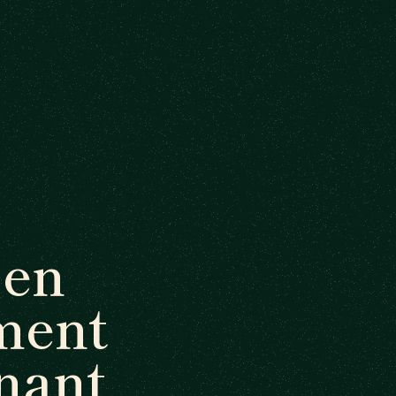
 en
ment
nant