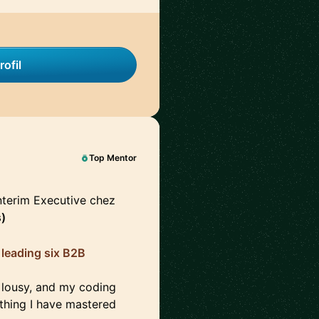
rofil
Top Mentor
Interim Executive chez
)
 leading six B2B
e lousy, and my coding
e thing I have mastered