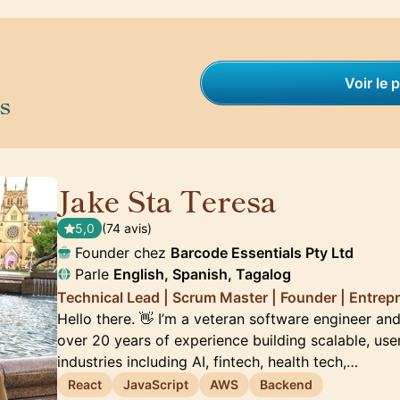
Voir le p
s
Jake Sta Teresa
🇦🇺
5,0
(74 avis)
Founder chez
Barcode Essentials Pty Ltd
Parle
English, Spanish, Tagalog
Technical Lead | Scrum Master | Founder | Entrep
Hello there. 👋 I’m a veteran software engineer and
over 20 years of experience building scalable, use
industries including AI, fintech, health tech,…
React
JavaScript
AWS
Backend