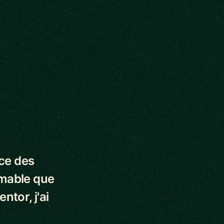
nce des
imable que
ntor, j'ai