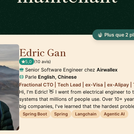
Plus que 2 p
Edric Gan
🇸🇬
5,0
(10 avis)
Senior Software Engineer chez
Airwallex
Parle
English, Chinese
Fractional CTO | Tech Lead | ex-Visa | ex-Alipay 
Hi, I'm Edric! 👋 I went from electrical engineer to 
systems that millions of people use. Over 10+ yea
big companies, I've learned that the hardest prob
Spring Boot
Spring
Langchain
Agentic AI