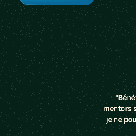
5 out of 5 star
"Bénéf
mentors s
je ne pou