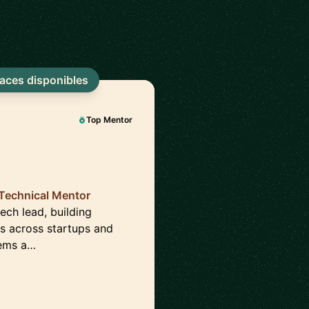
laces disponibles
Top Mentor
| Technical Mentor
tech lead, building
rs across startups and
lems a…