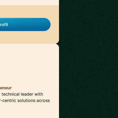
rofil
reneur
 technical leader with
r-centric solutions across