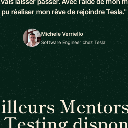
vais laisser passer. Avec l'aide de mon me
pu réaliser mon rêve de rejoindre Tesla."
Michele Verriello
Software Engineer chez Tesla
illeurs Mentors
 Testing dispon