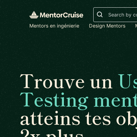
Search
Mentors en ingénierie
Design Mentors
Trouve un
U
Testing men
atteins tes ob
2x plus