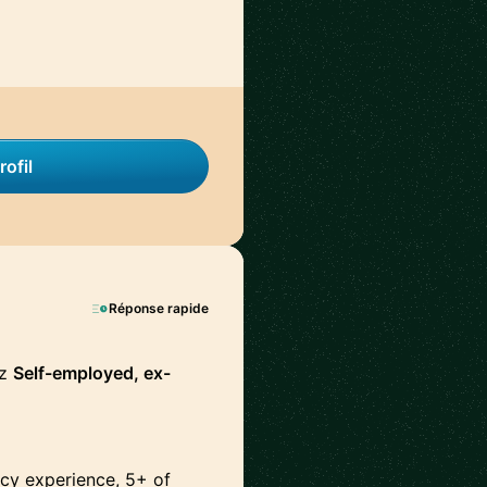
rofil
Réponse rapide
ez
Self-employed, ex-
ncy experience, 5+ of