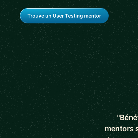
Trouve un User Testing mentor
5 out of 5 star
"Bénéf
mentors s