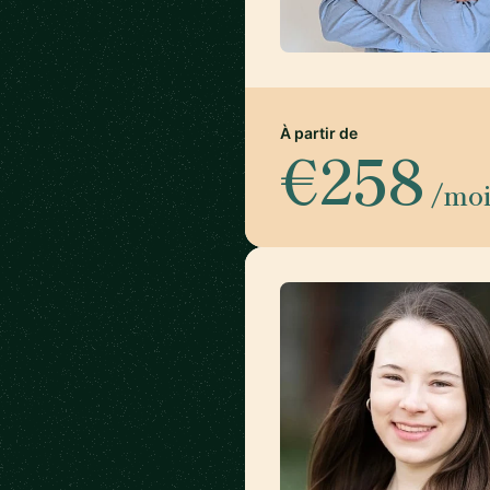
À partir de
€258
/mo