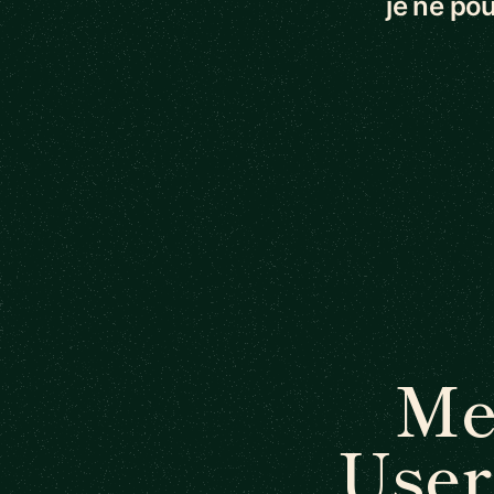
je ne pou
Me
User