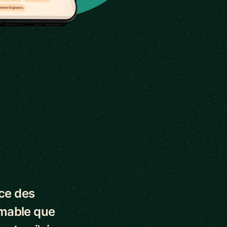
nce des
imable que