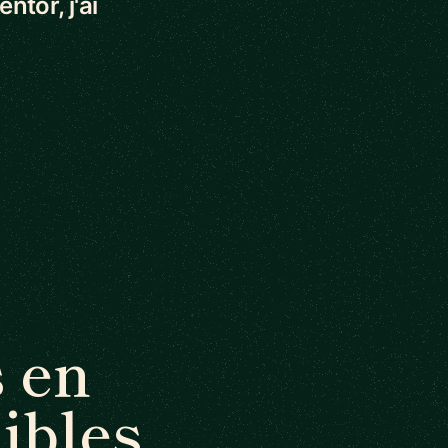
ntor, j'ai
 en
ibles