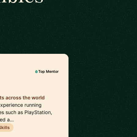
Top Mentor
cts across the world
experience running
es such as PlayStation,
ped a…
kills