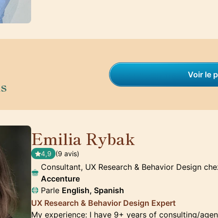
Voir le p
is
Emilia Rybak
🇺🇸
4,9
(9 avis)
Consultant, UX Research & Behavior Design ch
Accenture
Parle
English, Spanish
UX Research & Behavior Design Expert
My experience: I have 9+ years of consulting/age