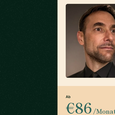
Ab
€86
/Mona