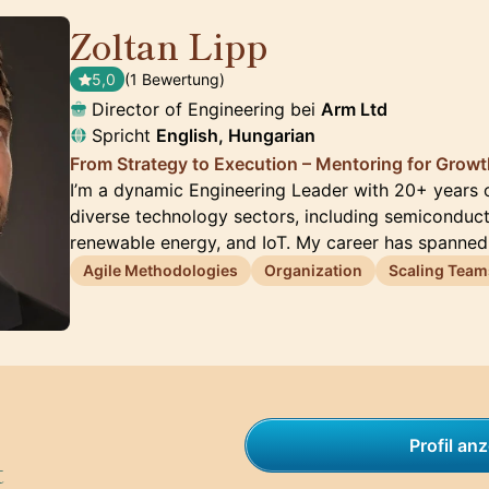
Zoltan Lipp
🇬🇧
5,0
(1 Bewertung)
Director of Engineering bei
Arm Ltd
Spricht
English, Hungarian
From Strategy to Execution – Mentoring for Grow
I’m a dynamic Engineering Leader with 20+ years 
diverse technology sectors, including semiconduct
renewable energy, and IoT. My career has spanned
Agile Methodologies
Organization
Scaling Team
Profil an
t