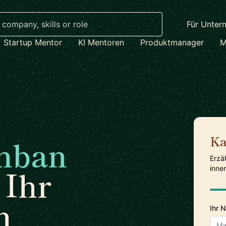
Für Unter
Startup Mentor
KI Mentoren
Produktmanager
M
nban
Ka
Erzä
 Ihr
inne
n
Ihr 