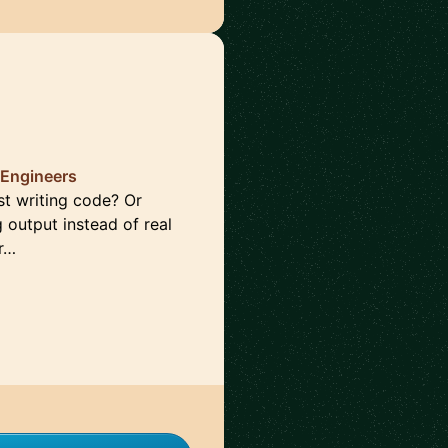
 Engineers
st writing code? Or
g output instead of real
Pr…