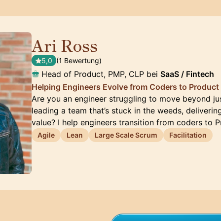
Ari Ross
🇺🇸
5,0
(1 Bewertung)
Head of Product, PMP, CLP bei
SaaS / Fintech
Helping Engineers Evolve from Coders to Product
Are you an engineer struggling to move beyond ju
leading a team that’s stuck in the weeds, deliverin
value? I help engineers transition from coders to 
Agile
Lean
Large Scale Scrum
Facilitation