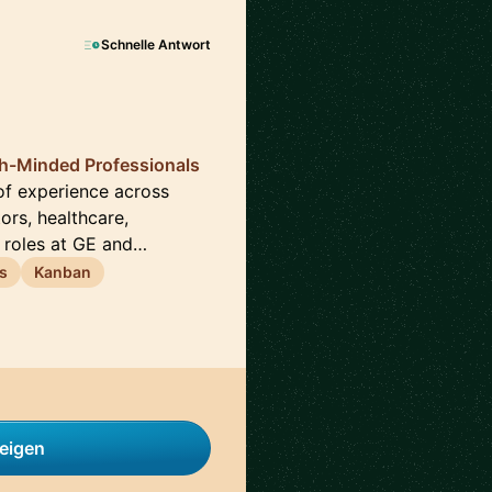
Schnelle Antwort
th-Minded Professionals
of experience across
ors, healthcare,
 roles at GE and…
s
Kanban
zeigen