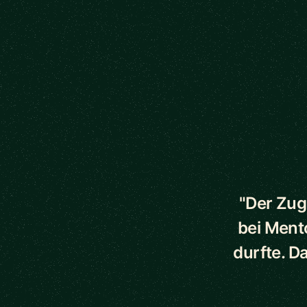
5 out of 5 star
"Der Zug
bei Ment
durfte. D