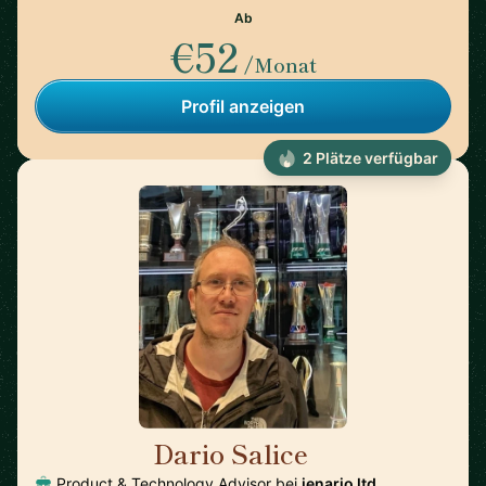
Ab
€52
/Monat
Profil anzeigen
2 Plätze verfügbar
Dario Salice
🇬🇧
Product & Technology Advisor bei
jenario ltd