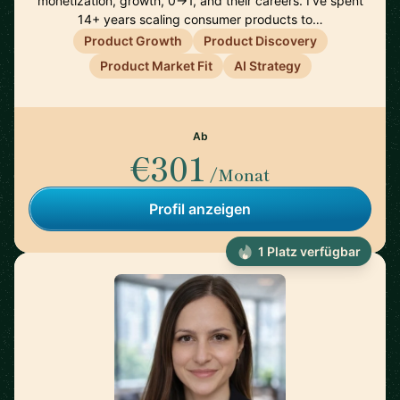
monetization, growth, 0→1, and their careers. I've spent
14+ years scaling consumer products to…
Product Growth
Product Discovery
Product Market Fit
AI Strategy
Ab
€301
/Monat
Profil anzeigen
1 Platz verfügbar