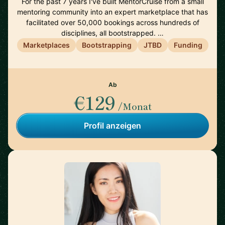
For the past 7 years I've built MentorCruise from a small
mentoring community into an expert marketplace that has
facilitated over 50,000 bookings across hundreds of
disciplines, all bootstrapped. …
Marketplaces
Bootstrapping
JTBD
Funding
Ab
€129
/Monat
Profil anzeigen