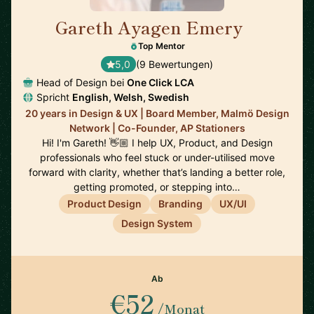
Gareth Ayagen Emery
🇸🇪
Top Mentor
5,0
(9 Bewertungen)
Head of Design bei
One Click LCA
Spricht
English, Welsh, Swedish
20 years in Design & UX | Board Member, Malmö Design
Network | Co-Founder, AP Stationers
Hi! I'm Gareth! 👋🏼 I help UX, Product, and Design
professionals who feel stuck or under-utilised move
forward with clarity, whether that’s landing a better role,
getting promoted, or stepping into…
Product Design
Branding
UX/UI
Design System
Ab
€52
/Monat