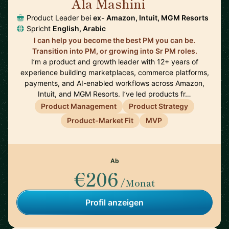
Ala Mashini
🇺🇸
Product Leader bei
ex- Amazon, Intuit, MGM Resorts
Spricht
English, Arabic
I can help you become the best PM you can be.
Transition into PM, or growing into Sr PM roles.
I’m a product and growth leader with 12+ years of
experience building marketplaces, commerce platforms,
payments, and AI-enabled workflows across Amazon,
Intuit, and MGM Resorts. I’ve led products fr…
Product Management
Product Strategy
Product-Market Fit
MVP
Ab
€206
/Monat
Profil anzeigen