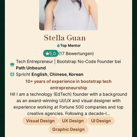
Stella Guan
🇺🇸
Top Mentor
5,0
(17 Bewertungen)
Tech Entrepreneur | Bootstrap No-Code Founder bei
Path Unbound
Spricht
English, Chinese, Korean
10+ years of experience in bootstrap tech
entrepreneurship
Hi! I am a technology (EdTech) founder with a background
as an award-winning UI/UX and visual designer with
experience working at Fortune 500 companies and top
creative agencies. Following a decade-l…
Visual Design
UX Design
UI Design
Graphic Design