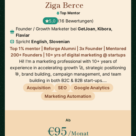
Ziga Berce
🇸🇮
Top Mentor
5,0
(16 Bewertungen)
Founder / Growth Marketer bei
GetJoan, Kibora,
Flaviar
Spricht
English, Slovenian
Top 1% mentor | Reforge Alumni | 3x Founder | Mentored
200+ Founders | 10+ yrs of digital marketing @ startups
Hi! I'm a marketing professional with 10+ years of
experience in accelerating growth 🚀, strategic positioning
🎯, brand building, campaign management, and team
building in both B2C & B2B start-ups.…
Acquisition
SEO
Google Analytics
Marketing Automation
Ab
€95
/Monat