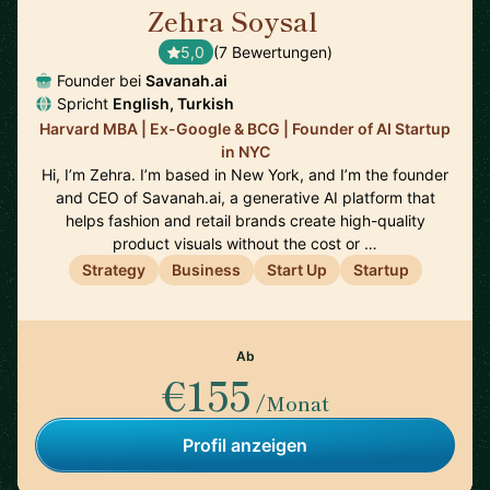
Zehra Soysal
🇺🇸
5,0
(7 Bewertungen)
Founder bei
Savanah.ai
Spricht
English, Turkish
Harvard MBA | Ex-Google & BCG | Founder of AI Startup
in NYC
Hi, I’m Zehra. I’m based in New York, and I’m the founder
and CEO of Savanah.ai, a generative AI platform that
helps fashion and retail brands create high-quality
product visuals without the cost or …
Strategy
Business
Start Up
Startup
Ab
€155
/Monat
Profil anzeigen