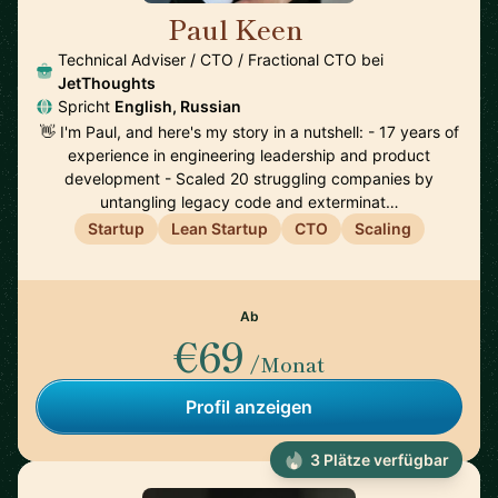
Paul Keen
🇩🇪
Technical Adviser / CTO / Fractional CTO bei
JetThoughts
Spricht
English, Russian
👋 I'm Paul, and here's my story in a nutshell: - 17 years of
experience in engineering leadership and product
development - Scaled 20 struggling companies by
untangling legacy code and exterminat…
Startup
Lean Startup
CTO
Scaling
Ab
€69
/Monat
Profil anzeigen
3 Plätze verfügbar