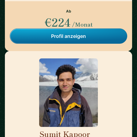
Ab
€224
/Monat
Profil anzeigen
Sumit Kapoor
🇮🇳