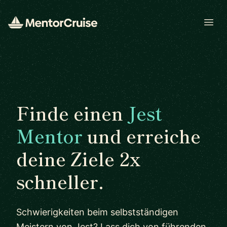
Open
Finde einen
Jest
Mentor
und erreiche
deine Ziele 2x
schneller.
Schwierigkeiten beim selbstständigen
Meistern von Jest? Lass dich von führenden