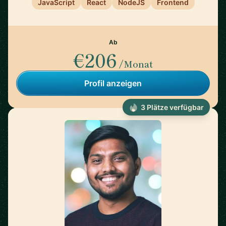
JavaScript
React
NodeJS
Frontend
Ab
€206
/Monat
Profil anzeigen
3 Plätze verfügbar