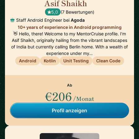
Asif Shaikh
🇮🇳
5,0
(7 Bewertungen)
Staff Android Engineer bei
Agoda
10+ years of experience in Android programming
👋 Hello, there! Welcome to my MentorCruise profile. I'm
Asif Shaikh, originally hailing from the vibrant landscapes
of India but currently calling Berlin home. With a wealth of
experience under my…
Android
Kotlin
Unit Testing
Clean Code
Ab
€206
/Monat
Profil anzeigen