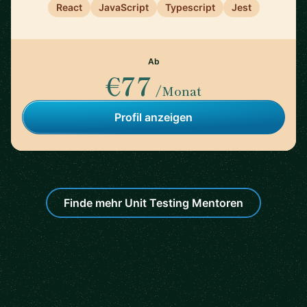
React
JavaScript
Typescript
Jest
Ab
€77
/Monat
Profil anzeigen
Finde mehr Unit Testing Mentoren