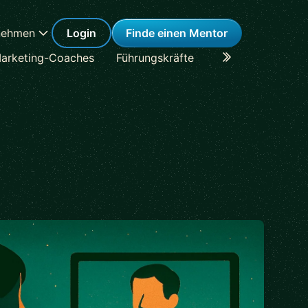
nehmen
Login
Finde einen Mentor
arketing-Coaches
Führungskräfte
Karriere-Coaches