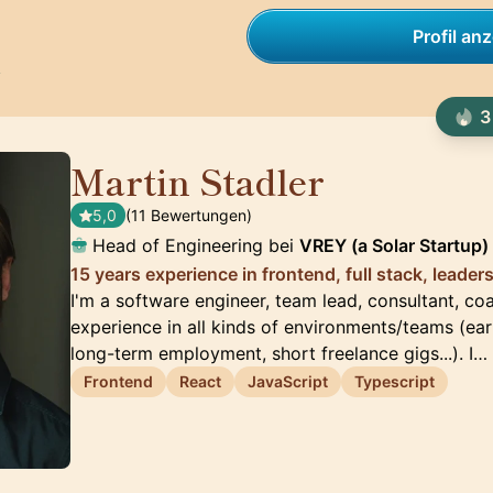
Profil an
t
3
Martin Stadler
🇩🇪
5,0
(11 Bewertungen)
Head of Engineering bei
VREY (a Solar Startup)
15 years experience in frontend, full stack, leader
I'm a software engineer, team lead, consultant, co
experience in all kinds of environments/teams (ear
long-term employment, short freelance gigs...). I…
Frontend
React
JavaScript
Typescript