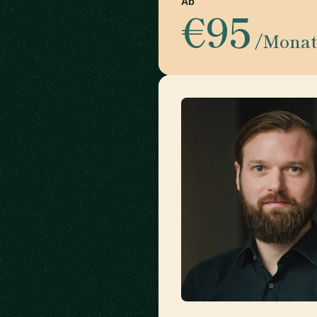
Ab
€95
/Mona