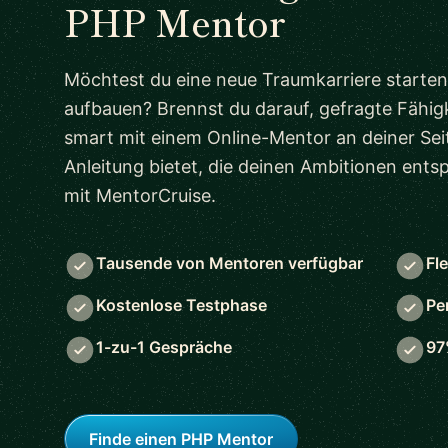
PHP Mentor
Möchtest du eine neue Traumkarriere starten
aufbauen? Brennst du darauf, gefragte Fähigk
smart mit einem Online-Mentor an deiner Seit
Anleitung bietet, die deinen Ambitionen ent
mit MentorCruise.
Tausende von Mentoren verfügbar
Fl
Kostenlose Testphase
Pe
1-zu-1 Gespräche
97
Finde einen PHP Mentor