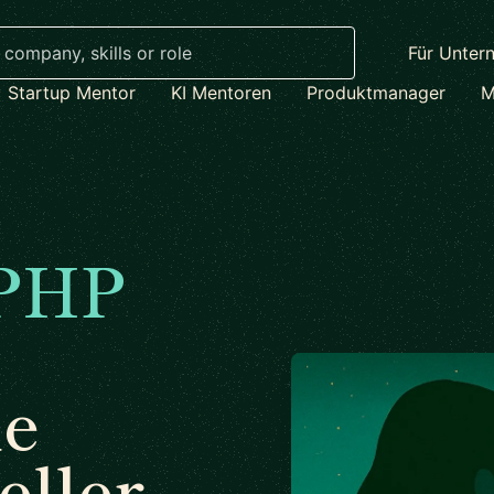
Für Unter
Startup Mentor
KI Mentoren
Produktmanager
M
PHP
ne
eller.