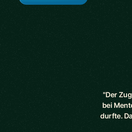
5 out of 5 star
"Der Zug
bei Ment
durfte. D