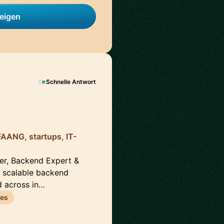
zeigen
Schnelle Antwort
FAANG, startups, IT-
er, Backend Expert &
g scalable backend
d across in…
ces