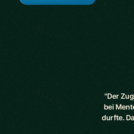
5 out of 5 star
"Der Zug
bei Ment
durfte. D