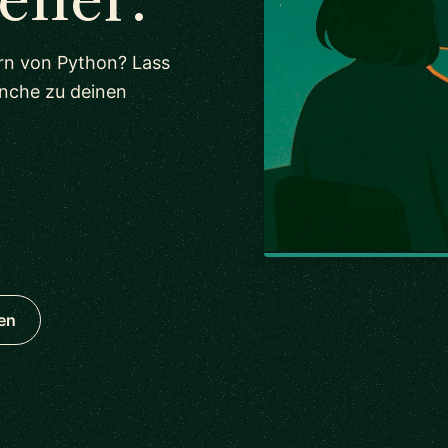
ern von Python? Lass
nche zu deinen
en