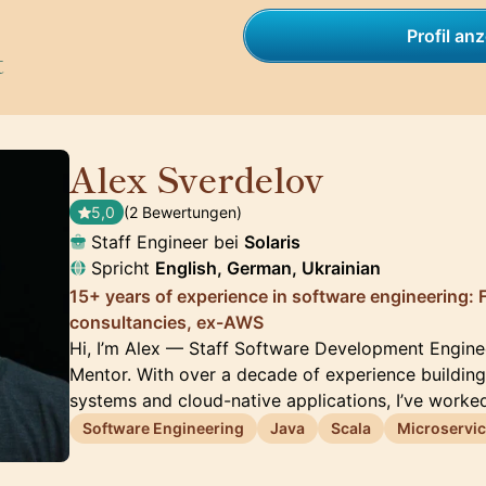
Profil an
t
Alex Sverdelov
🇩🇪
5,0
(2 Bewertungen)
Staff Engineer bei
Solaris
Spricht
English, German, Ukrainian
15+ years of experience in software engineering: 
consultancies, ex-AWS
Hi, I’m Alex — Staff Software Development Engine
Mentor. With over a decade of experience buildin
systems and cloud-native applications, I’ve worke
Software Engineering
Java
Scala
Microservi