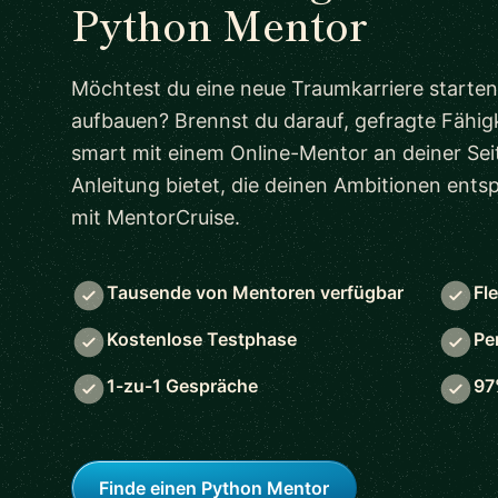
Python Mentor
Möchtest du eine neue Traumkarriere starten
aufbauen? Brennst du darauf, gefragte Fähigk
smart mit einem Online-Mentor an deiner Seit
Anleitung bietet, die deinen Ambitionen ent
mit MentorCruise.
Tausende von Mentoren verfügbar
Fl
Kostenlose Testphase
Pe
1-zu-1 Gespräche
97
Finde einen Python Mentor