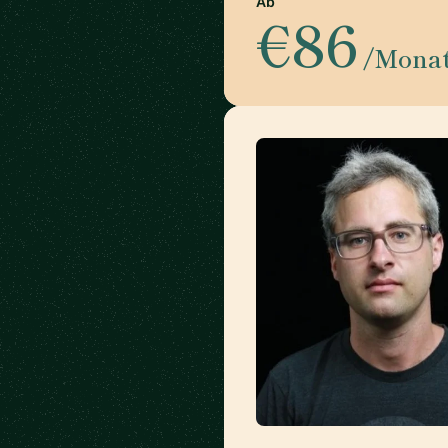
Ab
€86
/Mona