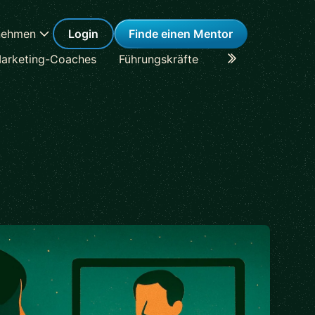
nehmen
Login
Finde einen Mentor
arketing-Coaches
Führungskräfte
Karriere-Coaches