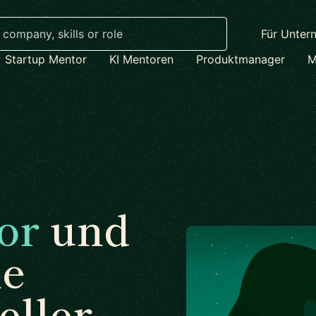
Für Unter
Startup Mentor
KI Mentoren
Produktmanager
M
or
und
ne
eller.