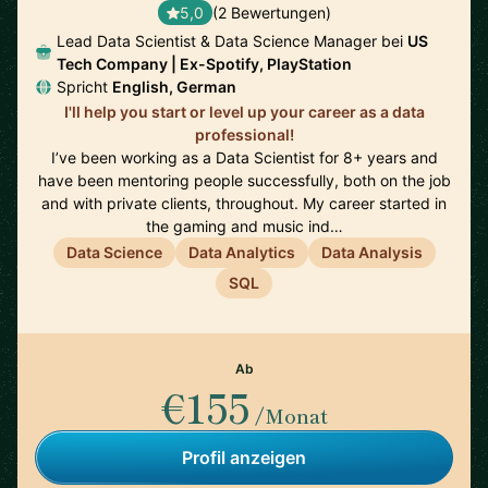
5,0
(2 Bewertungen)
Lead Data Scientist & Data Science Manager bei
US
Tech Company | Ex-Spotify, PlayStation
Spricht
English, German
I'll help you start or level up your career as a data
professional!
I’ve been working as a Data Scientist for 8+ years and
have been mentoring people successfully, both on the job
and with private clients, throughout. My career started in
the gaming and music ind…
Data Science
Data Analytics
Data Analysis
SQL
Ab
€155
/Monat
Profil anzeigen