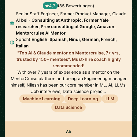
4,7
(85 Bewertungen)
Senior Staff Engineer, Former Product Manager, Claude
AI bei
- Consulting at Anthropic, Former Yale
researcher, Prev consulting at Google, Amazon,
Mentorcruise AI Mentor
Spricht
English, Spanish, Hindi, German, French,
Italian
"Top AI & Claude mentor on Mentorcruise, 7+ yrs,
trusted by 150+ mentees". Must-hire coach highly
recommended!
With over 7 years of experience as a mentor on the
MentorCruise platform and being an Engineering manager
himself, Nilesh has been our core member in ML, AI, LLMs,
Job interviews, Data science projec…
Machine Learning
Deep Learning
LLM
Data Science
Ab