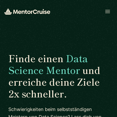
Open
Finde einen
Data
Science Mentor
und
erreiche deine Ziele
2x schneller.
Schwierigkeiten beim selbstständigen
Meistern von Data Science? Lass dich von