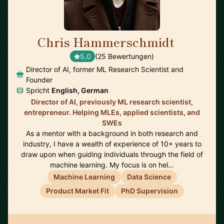
Chris Hammerschmidt
🇳🇱
5,0
(25 Bewertungen)
Director of AI, former ML Research Scientist and
Founder
Spricht
English, German
Director of AI, previously ML research scientist,
entrepreneur. Helping MLEs, applied scientists, and
SWEs
As a mentor with a background in both research and
industry, I have a wealth of experience of 10+ years to
draw upon when guiding individuals through the field of
machine learning. My focus is on hel…
Machine Learning
Data Science
Product Market Fit
PhD Supervision