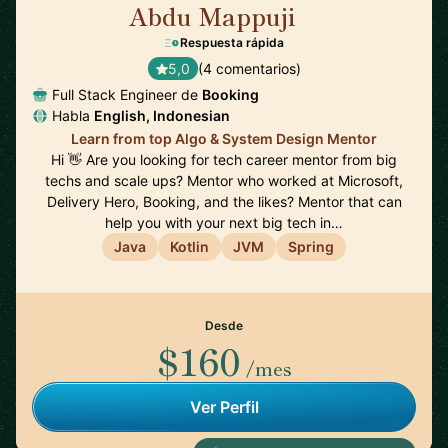
Abdu Mappuji
🇳🇱
Respuesta rápida
5,0
(4 comentarios)
Full Stack Engineer de
Booking
Habla
English, Indonesian
Learn from top Algo & System Design Mentor
Hi 👋 Are you looking for tech career mentor from big
techs and scale ups? Mentor who worked at Microsoft,
Delivery Hero, Booking, and the likes? Mentor that can
help you with your next big tech in…
Java
Kotlin
JVM
Spring
Desde
$160
/mes
Ver Perfil