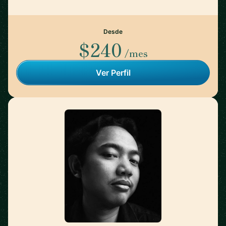
Desde
$240
/mes
Ver Perfil