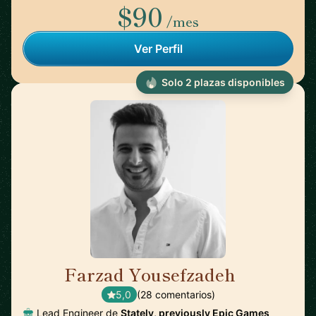
$90
/mes
Ver Perfil
Solo 2 plazas disponibles
Farzad Yousefzadeh
🇫🇮
5,0
(28 comentarios)
Lead Engineer de
Stately, previously Epic Games