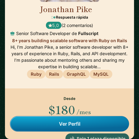
Jonathan Pike
🇨🇦
Respuesta rápida
5,0
(2 comentarios)
Senior Software Developer de
Fullscript
8+ years building scalable software with Ruby on Rails
Hi, I'm Jonathan Pike, a senior software developer with 8+
years of experience in Ruby, Rails, and API development.
I’m passionate about mentoring others and sharing my
expertise in building scalable…
Ruby
Rails
GraphQL
MySQL
Desde
$180
/mes
Ver Perfil
Solo 1 plaza disponible