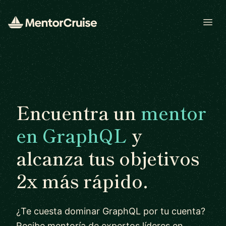
Open
Encuentra un
mentor
en GraphQL
y
alcanza tus objetivos
2x más rápido.
¿Te cuesta dominar GraphQL por tu cuenta?
Recibe mentoría de expertos líderes en