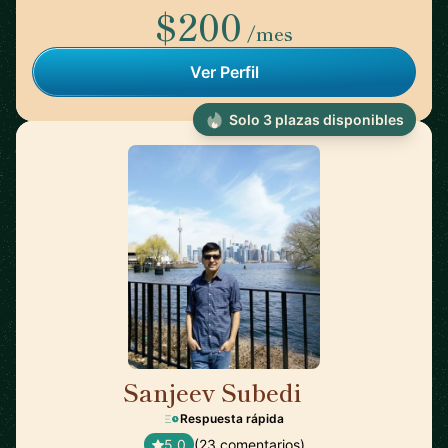
$200
/mes
Ver Perfil
Solo 3 plazas disponibles
Sanjeev Subedi
🇨🇦
Respuesta rápida
5,0
(23 comentarios)