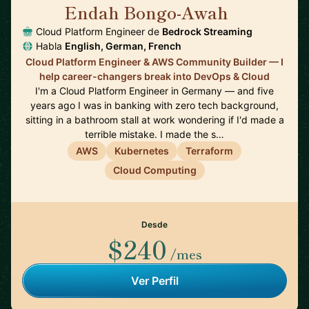
Endah Bongo-Awah
🇩🇪
Cloud Platform Engineer de
Bedrock Streaming
Habla
English, German, French
Cloud Platform Engineer & AWS Community Builder — I
help career-changers break into DevOps & Cloud
I'm a Cloud Platform Engineer in Germany — and five
years ago I was in banking with zero tech background,
sitting in a bathroom stall at work wondering if I'd made a
terrible mistake. I made the s…
AWS
Kubernetes
Terraform
Cloud Computing
Desde
$240
/mes
Ver Perfil