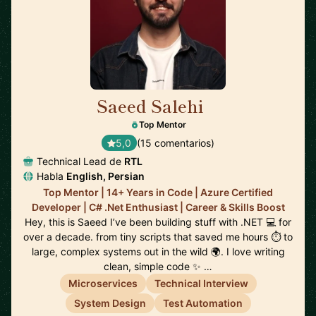
Saeed Salehi
🇳🇱
Top Mentor
5,0
(15 comentarios)
Technical Lead de
RTL
Habla
English, Persian
Top Mentor | 14+ Years in Code | Azure Certified
Developer | C# .Net Enthusiast | Career & Skills Boost
Hey, this is Saeed I’ve been building stuff with .NET 💻 for
over a decade. from tiny scripts that saved me hours ⏱️ to
large, complex systems out in the wild 🌍. I love writing
clean, simple code ✨ …
Microservices
Technical Interview
System Design
Test Automation