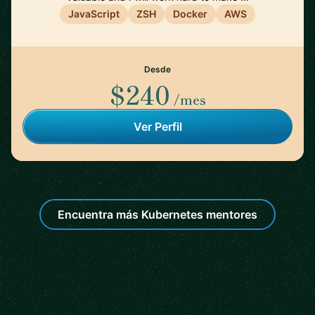
JavaScript
ZSH
Docker
AWS
Desde
$240
/mes
Ver Perfil
Encuentra más Kubernetes mentores