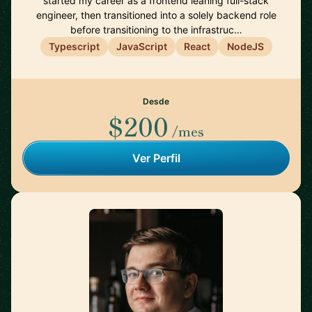
started my career as a frontend leaning full-stack
engineer, then transitioned into a solely backend role
before transitioning to the infrastruc…
Typescript
JavaScript
React
NodeJS
Desde
$200
/mes
Ver Perfil