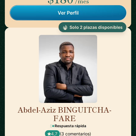
/mes
Ver Perfil
Solo 2 plazas disponibles
Abdel-Aziz BINGUITCHA-
🇫🇷
FARE
Respuesta rápida
4,7
(3 comentarios)