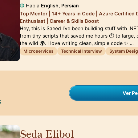
Habla
English, Persian
Top Mentor | 14+ Years in Code | Azure Certified 
Enthusiast | Career & Skills Boost
Hey, this is Saeed I’ve been building stuff with .N
from tiny scripts that saved me hours ⏱️ to large,
the wild 🌍. I love writing clean, simple code ✨ …
Microservices
Technical Interview
System Desi
Ver Per
s
Seda Elibol
🇩🇪