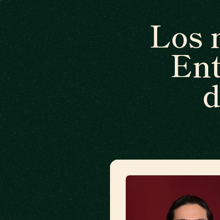
Los 
Ent
d