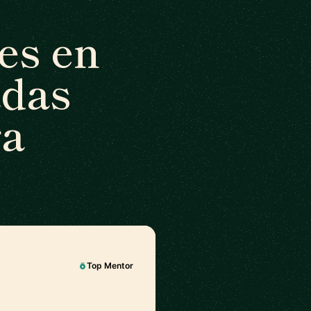
es en
adas
ra
Top Mentor