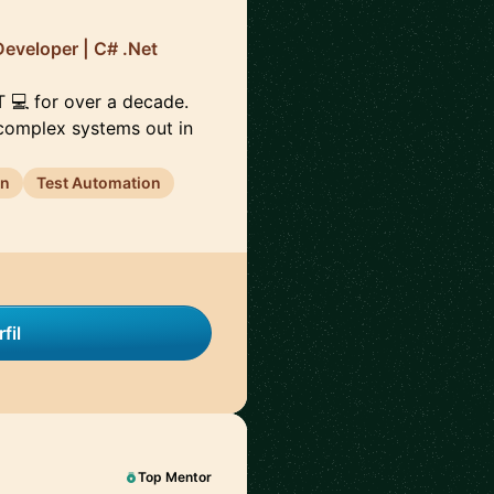
Developer | C# .Net
ET 💻 for over a decade.
 complex systems out in
gn
Test Automation
fil
Top Mentor