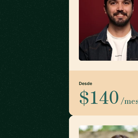
Desde
$140
/me