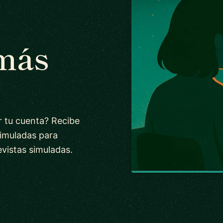
 más
r tu cuenta? Recibe
simuladas para
evistas simuladas.