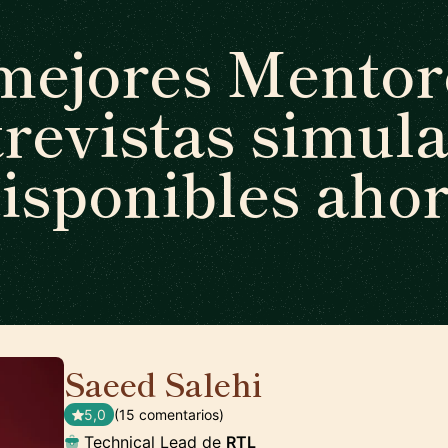
mejores Mentor
revistas simul
isponibles aho
Saeed Salehi
🇳🇱
5,0
(15 comentarios)
Technical Lead de
RTL