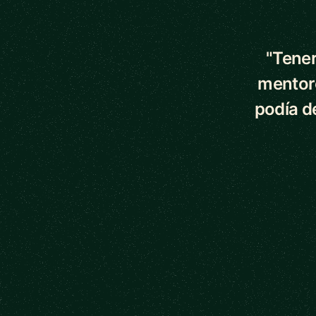
5 out of 5 star
"Tener
mentor
podía d