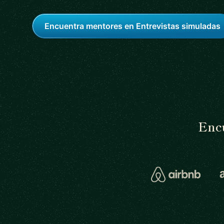
Encuentra mentores en Entrevistas simuladas
Encu