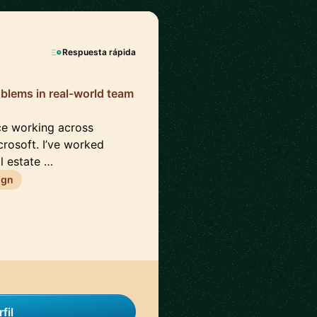
Respuesta rápida
blems in real-world team
ce working across
crosoft. I’ve worked
al estate …
ign
fil