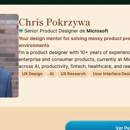
Chris Pokrzywa
🇺🇸
Senior Product Designer de
Microsoft
Your design mentor for solving messy product pro
environments
I’m a product designer with 10+ years of experien
enterprise and consumer products, currently at Mi
across AI, productivity, fintech, healthcare, and re
UX Design
AI
UX Research
User Interface Des
Ver Per