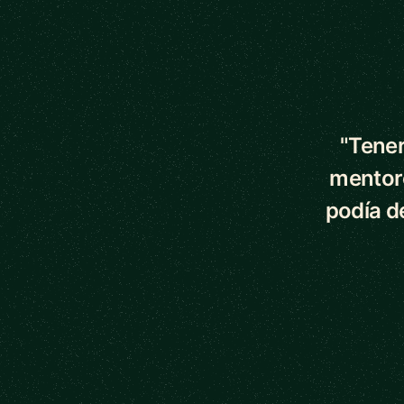
5 out of 5 star
"Tener
mentor
podía d