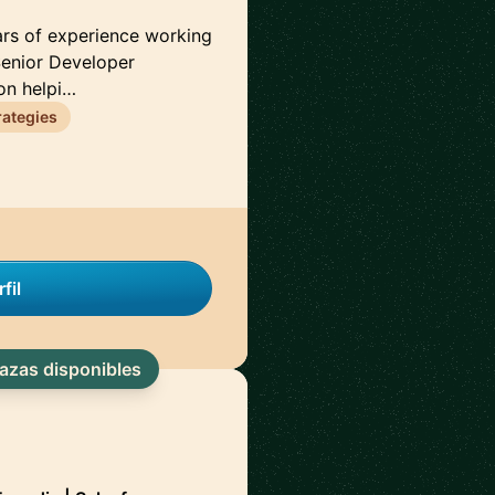
ars of experience working
 Senior Developer
on helpi…
rategies
fil
lazas disponibles