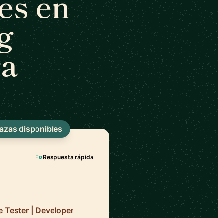
es en
g
ra
lazas disponibles
Respuesta rápida
e Tester | Developer