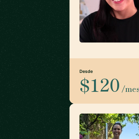
Desde
$120
/me