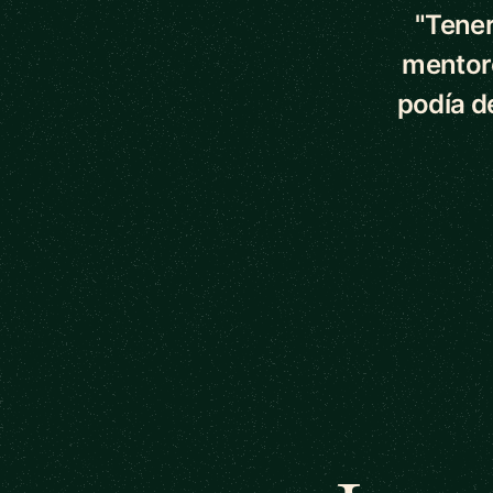
"Tener
mentor
podía d