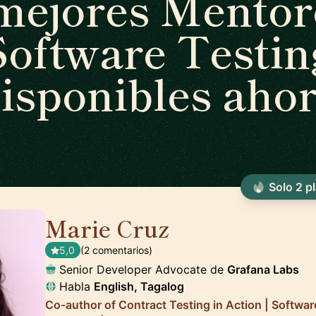
mejores Mentor
Software Testin
isponibles aho
Solo 2 p
Marie Cruz
🇬🇧
5,0
(2 comentarios)
Senior Developer Advocate de
Grafana Labs
Habla
English, Tagalog
Co-author of Contract Testing in Action | Softwar