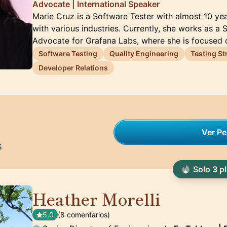
Advocate | International Speaker
Marie Cruz is a Software Tester with almost 10 ye
with various industries. Currently, she works as a
Advocate for Grafana Labs, where she is focused 
Software Testing
Quality Engineering
Testing St
Developer Relations
Ver Per
s
Solo 3 p
Heather Morelli
🇺🇸
5,0
(8 comentarios)