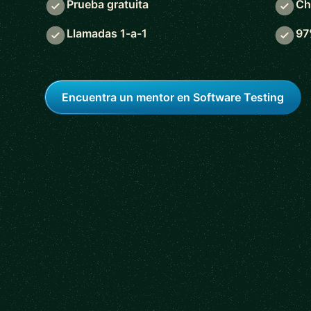
Prueba gratuita
Ch
Llamadas 1-a-1
97
Encuentra un mentor en Software Testing
5 out of 5 star