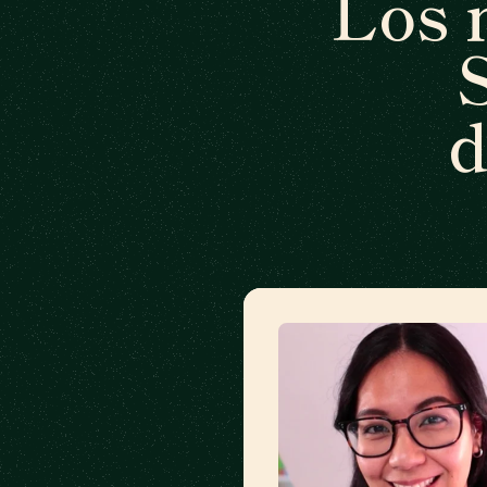
Los 
d