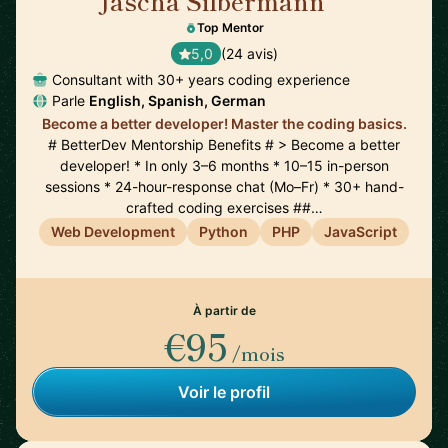
Jascha Silbermann
🇺🇸
Top Mentor
5,0
(24 avis)
Consultant with 30+ years coding experience
Parle
English, Spanish, German
Become a better developer! Master the coding basics.
# BetterDev Mentorship Benefits # > Become a better
developer! * In only 3–6 months * 10–15 in-person
sessions * 24-hour-response chat (Mo–Fr) * 30+ hand-
crafted coding exercises ##…
Web Development
Python
PHP
JavaScript
À partir de
€95
/mois
Voir le profil