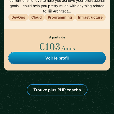
current one I'd love to help you achieve your professional
goals. I could help you pretty much with anything related
to: 🏢 Architect…
DevOps
Cloud
Programming
Infrastructure
À partir de
€103
/mois
Voir le profil
Trouve plus PHP coachs