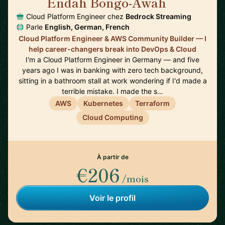
Endah Bongo-Awah
🇩🇪
Cloud Platform Engineer chez
Bedrock Streaming
Parle
English, German, French
Cloud Platform Engineer & AWS Community Builder — I
help career-changers break into DevOps & Cloud
I'm a Cloud Platform Engineer in Germany — and five
years ago I was in banking with zero tech background,
sitting in a bathroom stall at work wondering if I'd made a
terrible mistake. I made the s…
AWS
Kubernetes
Terraform
Cloud Computing
À partir de
€206
/mois
Voir le profil