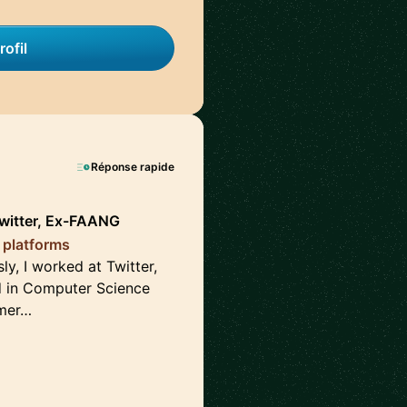
rofil
Réponse rapide
witter, Ex-FAANG
 platforms
ly, I worked at Twitter,
 in Computer Science
umer…