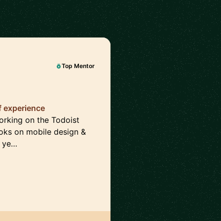
Top Mentor
f experience
working on the Todoist
ooks on mobile design &
n ye…