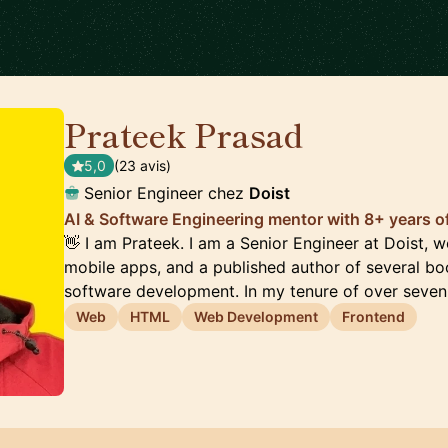
Prateek Prasad
🇺🇸
5,0
(23 avis)
Senior Engineer chez
Doist
AI & Software Engineering mentor with 8+ years o
👋 I am Prateek. I am a Senior Engineer at Doist, 
mobile apps, and a published author of several b
software development. In my tenure of over seve
Web
HTML
Web Development
Frontend