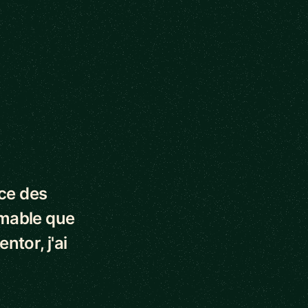
nce des
imable que
ntor, j'ai