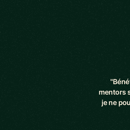
5 out of 5 star
"Bénéf
mentors s
je ne pou