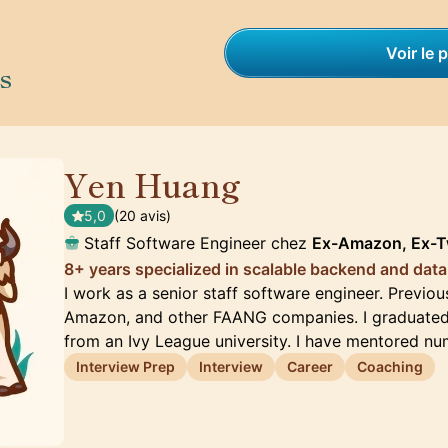
Voir le p
s
Yen Huang
🇺🇸
5,0
(20 avis)
Staff Software Engineer chez
Ex-Amazon, Ex-T
8+ years specialized in scalable backend and data
I work as a senior staff software engineer. Previous
Amazon, and other FAANG companies. I graduated
from an Ivy League university. I have mentored n
Interview Prep
Interview
Career
Coaching