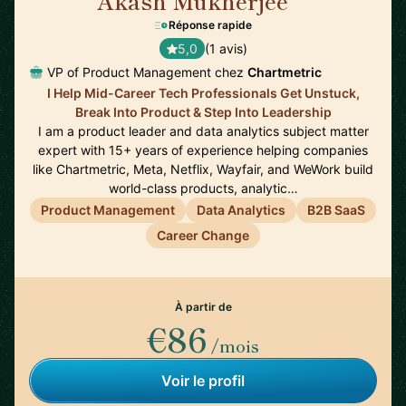
Akash Mukherjee
🇺🇸
Réponse rapide
5,0
(1 avis)
VP of Product Management chez
Chartmetric
I Help Mid-Career Tech Professionals Get Unstuck,
Break Into Product & Step Into Leadership
I am a product leader and data analytics subject matter
expert with 15+ years of experience helping companies
like Chartmetric, Meta, Netflix, Wayfair, and WeWork build
world-class products, analytic…
Product Management
Data Analytics
B2B SaaS
Career Change
À partir de
€86
/mois
Voir le profil