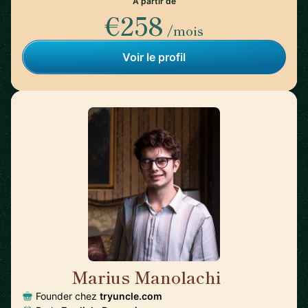
À partir de
€258
/mois
Voir le profil
Marius Manolachi
🇷🇴
Founder chez
tryuncle.com