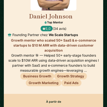
Daniel Johnson
🇬🇧
Top Mentor
5,0
(34 avis)
Founding Partner chez
We Scale Startups
Growth mentor who scaled 50+ SaaS & e-commerce
startups to $10 M ARR with data-driven customer
acquisition
Growth mentor 🎯 — Helped 50+ early‑stage founders
scale to $10M ARR using data‑driven acquisition engines I
partner with SaaS and e‑commerce founders to build
measurable growth engines—leveraging …
Business Growth
Growth Strategy
Growth Marketing
Paid Ads
À partir de