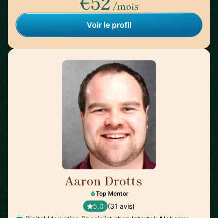
€52
/mois
Voir le profil
Aaron Drotts
🇺🇸
Top Mentor
5,0
(31 avis)