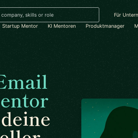
Für Unter
Startup Mentor
KI Mentoren
Produktmanager
M
Email
entor
 deine
eller.