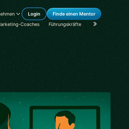
nehmen
Login
Finde einen Mentor
arketing-Coaches
Führungskräfte
Karriere-Coaches