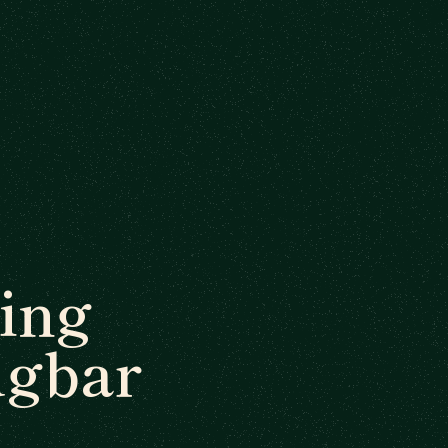
ing
ügbar