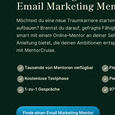
Email Marketing Men
Möchtest du eine neue Traumkarriere starten
aufbauen? Brennst du darauf, gefragte Fähigk
smart mit einem Online-Mentor an deiner Seit
Anleitung bietet, die deinen Ambitionen ent
mit MentorCruise.
Tausende von Mentoren verfügbar
Fl
Kostenlose Testphase
Pe
1-zu-1 Gespräche
97
Finde einen Email Marketing Mentor