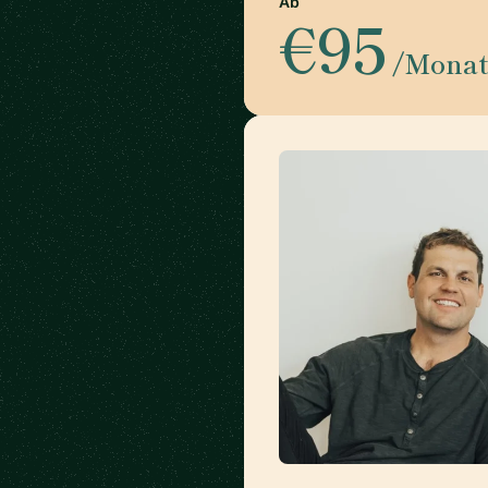
Ab
€95
/Mona