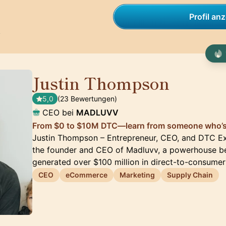
Profil an
t
Justin Thompson
🇺🇸
5,0
(23 Bewertungen)
CEO bei
MADLUVV
From $0 to $10M DTC—learn from someone who’s 
Justin Thompson – Entrepreneur, CEO, and DTC Ex
the founder and CEO of Madluvv, a powerhouse be
generated over $100 million in direct-to-consumer
CEO
eCommerce
Marketing
Supply Chain