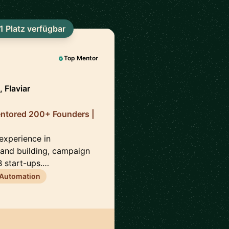
1 Platz verfügbar
Top Mentor
 Flaviar
entored 200+ Founders |
 experience in
brand building, campaign
 start-ups.…
 Automation