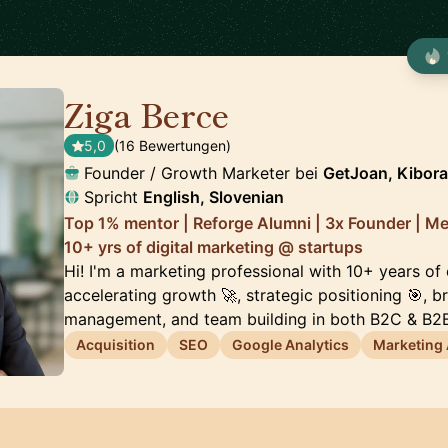
Ziga Berce
🇸🇮
5,0
(16 Bewertungen)
Founder / Growth Marketer bei
GetJoan, Kibora,
Spricht
English, Slovenian
Top 1% mentor | Reforge Alumni | 3x Founder | M
10+ yrs of digital marketing @ startups
Hi! I'm a marketing professional with 10+ years of
accelerating growth 🚀, strategic positioning 🎯, 
management, and team building in both B2C & B2B
Acquisition
SEO
Google Analytics
Marketing