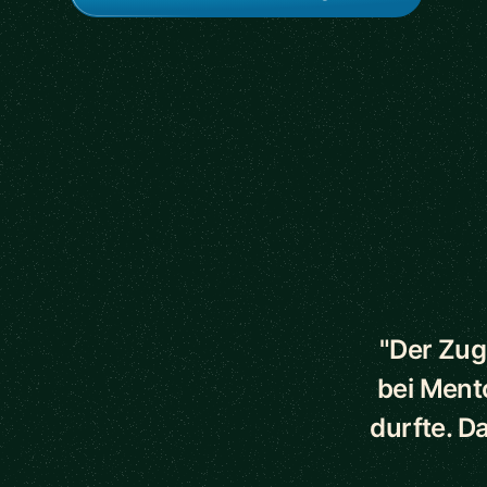
5 out of 5 star
"Der Zug
bei Ment
durfte. D