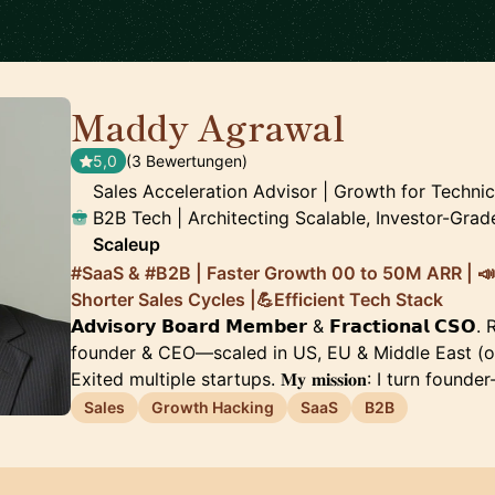
Maddy Agrawal
🇨🇭
5,0
(3 Bewertungen)
Sales Acceleration Advisor | Growth for Techni
B2B Tech | Architecting Scalable, Investor-Grad
Scaleup
#SaaS & #B2B | Faster Growth 00 to 50M ARR | 
Shorter Sales Cycles |💪Efficient Tech Stack
𝗔𝗱𝘃𝗶𝘀𝗼𝗿𝘆 𝗕𝗼𝗮𝗿𝗱 𝗠𝗲𝗺𝗯𝗲𝗿 & 𝗙𝗿𝗮𝗰𝘁𝗶𝗼𝗻𝗮𝗹 
founder & CEO—scaled in US, EU & Middle East (o
Exited multiple startups. 𝐌𝐲 𝐦𝐢𝐬𝐬𝐢𝐨𝐧: I turn foun
Sales
Growth Hacking
SaaS
B2B