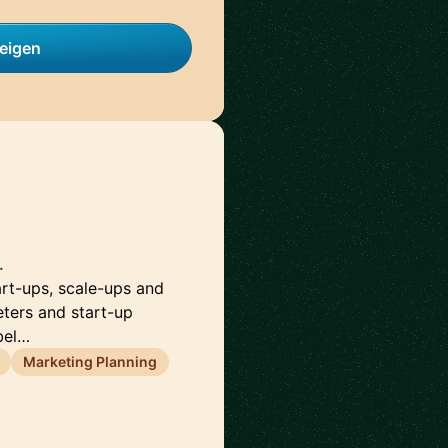
zeigen
.
art-ups, scale-ups and
eters and start-up
 bel…
Marketing Planning