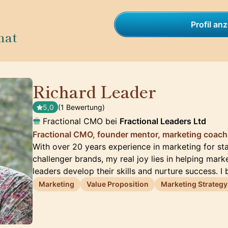
Profil an
nat
Richard Leader
🇬🇧
5,0
(1 Bewertung)
Fractional CMO bei
Fractional Leaders Ltd
Fractional CMO, founder mentor, marketing coach
With over 20 years experience in marketing for st
challenger brands, my real joy lies in helping mark
leaders develop their skills and nurture success. I
Marketing
Value Proposition
Marketing Strategy