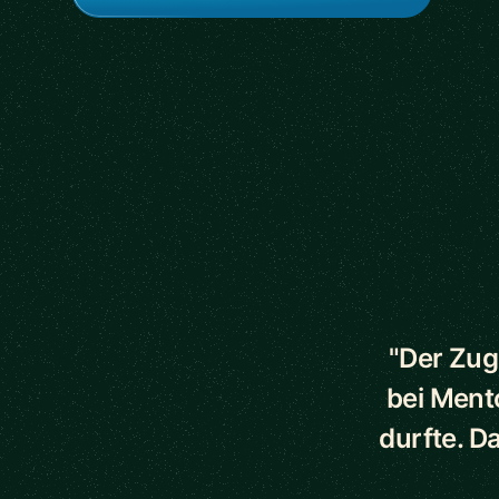
5 out of 5 star
"Der Zug
bei Ment
durfte. D