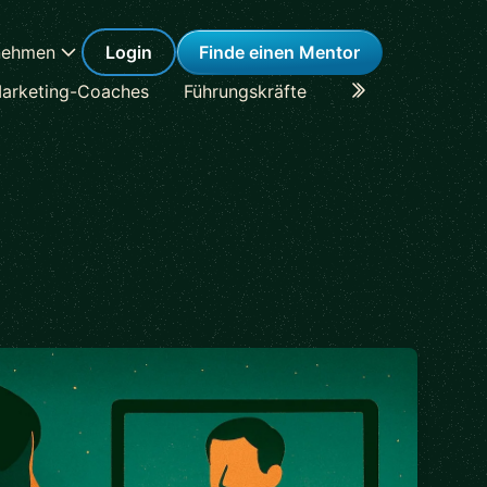
nehmen
Login
Finde einen Mentor
arketing-Coaches
Führungskräfte
Karriere-Coaches