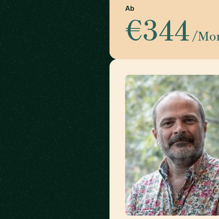
Ab
€344
/Mo