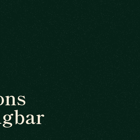
ons
ügbar