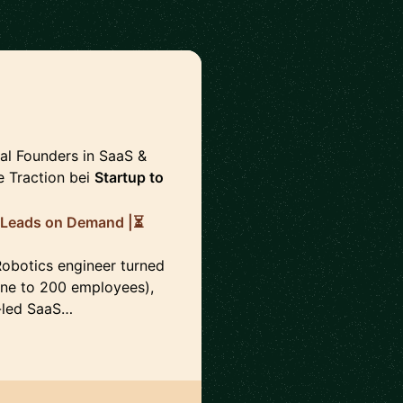
cal Founders in SaaS &
e Traction bei
Startup to
📣Leads on Demand |⏳
𝗦𝗢. Robotics engineer turned
ne to 200 employees),
der-led SaaS…