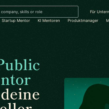
Für Unter
Startup Mentor
KI Mentoren
Produktmanager
M
Public
ntor
 deine
eller.