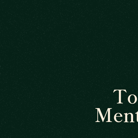
To
Ment