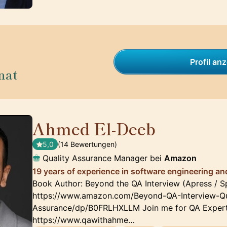
Profil an
nat
Ahmed El-Deeb
🇩🇪
5,0
(14 Bewertungen)
Quality Assurance Manager bei
Amazon
19 years of experience in software engineering a
Book Author: Beyond the QA Interview (Apress / Sp
https://www.amazon.com/Beyond-QA-Interview-Qu
Assurance/dp/B0FRLHXLLM Join me for QA Expert 
https://www.qawithahme…