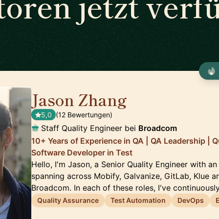
oren jetzt verf
Jason Zhang
🇨🇦
5,0
(12 Bewertungen)
Staff Quality Engineer bei
Broadcom
10+ Years of Experience in QA | QA Leadership | Q
Software Developer in Test
Hello, I'm Jason, a Senior Quality Engineer with an
spanning across Mobify, Galvanize, GitLab, Klue a
Broadcom. In each of these roles, I've continuous
Quality Assurance
Test Automation
DevOps