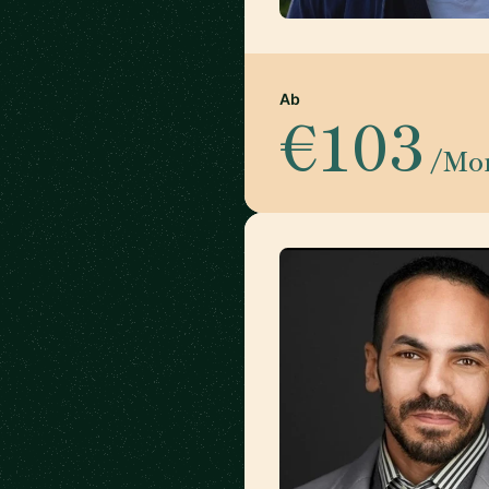
Ab
€103
/Mo