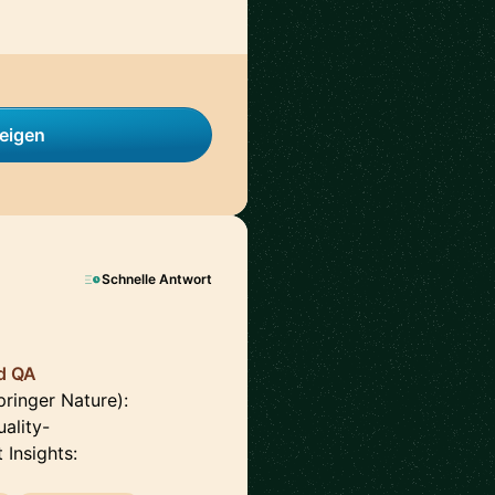
zeigen
Schnelle Antwort
nd QA
ringer Nature):
ality-
Insights: