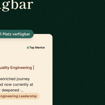
ügbar
1 Platz verfügbar
Top Mentor
uality Engineering |
 enriched journey
nd now currently at
ly deepened …
Engineering Leadership