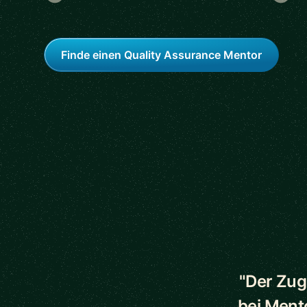
Finde einen Quality Assurance Mentor
5 out of 5 star
"Der Zug
bei Ment