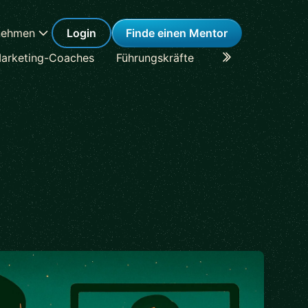
nehmen
Login
Finde einen Mentor
arketing-Coaches
Führungskräfte
Karriere-Coaches