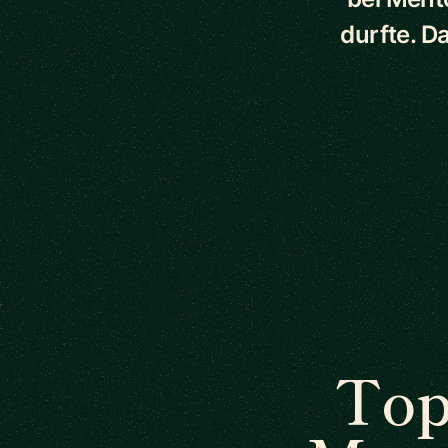
durfte. D
Top