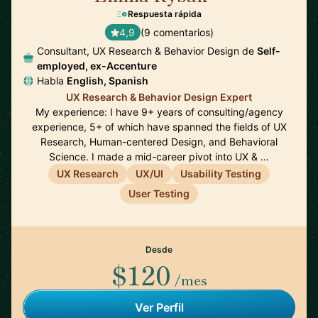
Respuesta rápida
4,9
(9 comentarios)
Consultant, UX Research & Behavior Design de
Self-
employed, ex-Accenture
Habla
English, Spanish
UX Research & Behavior Design Expert
My experience: I have 9+ years of consulting/agency
experience, 5+ of which have spanned the fields of UX
Research, Human-centered Design, and Behavioral
Science. I made a mid-career pivot into UX & …
UX Research
UX/UI
Usability Testing
User Testing
Desde
$120
/mes
Ver Perfil