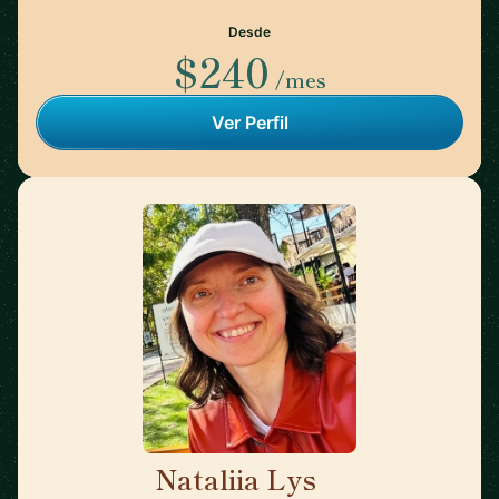
Desde
$240
/mes
Ver Perfil
Nataliia Lys
🇨🇱