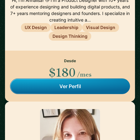
Hi, I'm Annalisa! 👋 I’m a Product Designer with 10+ years
of experience designing and building digital products, and
7+ years mentoring designers and founders. I specialize in
creating intuitive a…
UX Design
Leadership
Visual Design
Design Thinking
Desde
$180
/mes
Ver Perfil