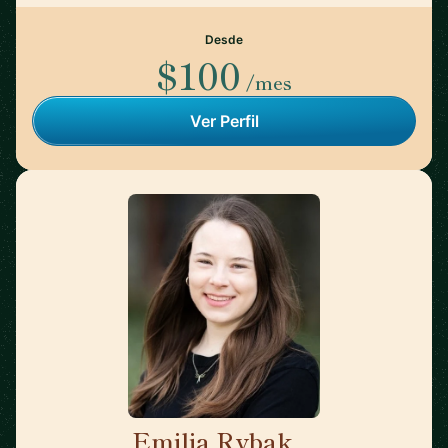
Desde
$100
/mes
Ver Perfil
Emilia Rybak
🇺🇸