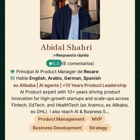
Abidal Shahri
🇩🇪
Respuesta rápida
5,0
(6 comentarios)
Principal AI Product Manager de
Recare
Habla
English, Arabic, German, Spanish
ex Alibaba | AI agents | +10 Years Product Leadership
AI Product expert with 10+ years driving product
innovation for high-growth startups and scale-ups across
Fintech, EdTech, and HealthTech (ex Aramco, ex Alibaba,
ex DHL). I also teach AI & Business S…
Product Management
MVP
Business Development
Strategy