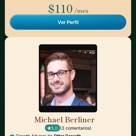
$110
/mes
Ver Perfil
Michael Berliner
🇺🇸
5,0
(3 comentarios)
Growth Advisor de
Otter Growth