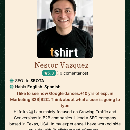
Nestor Vazquez
🇺🇸
5,0
(10 comentarios)
SEO de
SEOTA
Habla
English, Spanish
I like to see how Google dances.+10 yrs of exp. in
Marketing B2B|B2C. Think about what a user is going to
type
Hi folks 🤗 I am mainly focused on Growing Traffic and
Conversions in B2B companies. I lead a SEO company
based in Texas, USA. In my experience I have worked side
by side with Publishers and eComme…