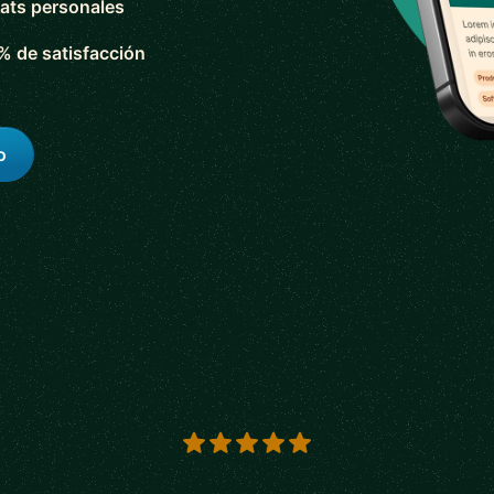
ats personales
% de satisfacción
o
s