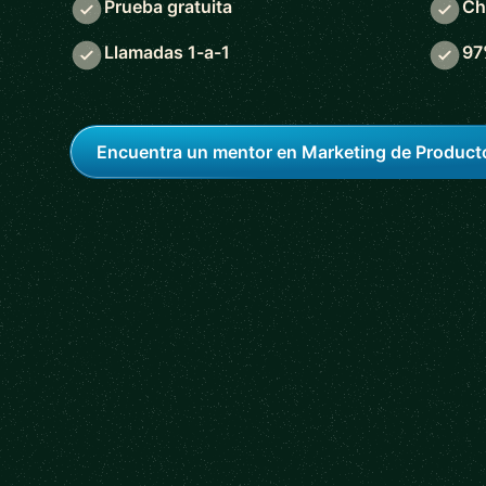
Prueba gratuita
Ch
Llamadas 1-a-1
97
Encuentra un mentor en Marketing de Product
5 out of 5 star