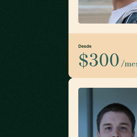
Desde
$300
/me