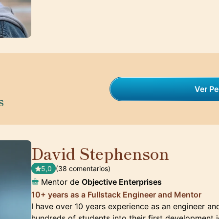
Ver Per
s
David Stephenson
🇺🇸
5,0
(38 comentarios)
Mentor de
Objective Enterprises
10+ years as a Fullstack Engineer and Mentor
I have over 10 years experience as an engineer an
hundreds of students into their first development 