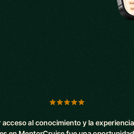
s
 acceso al conocimiento y la experiencia
es en MentorCruise fue una oportunidad