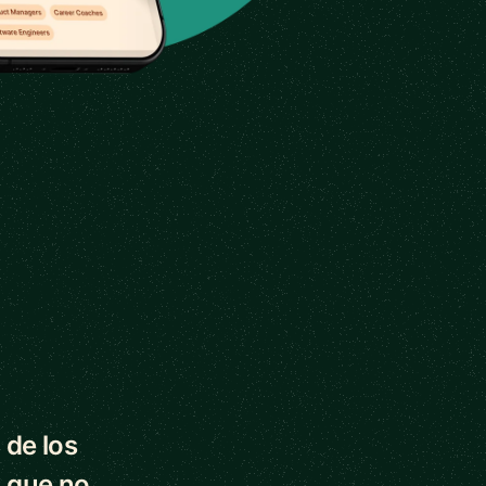
 de los
 que no