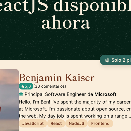
actJS disponib
ahora
Solo 2 p
Benjamin Kaiser
🇦🇺
5,0
(30 comentarios)
Principal Software Engineer de
Microsoft
Hello, I'm Ben! I've spent the majority of my caree
at Microsoft. I'm passionate about open source, cr
the web. My day job is spent working on a range 
JavaScript
React
NodeJS
Frontend