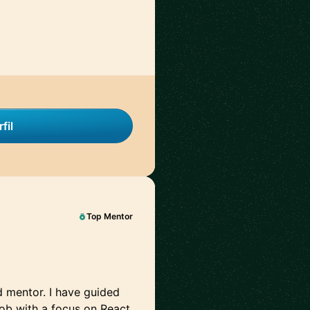
fil
Top Mentor
d mentor. I have guided
job with a focus on React