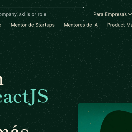
Para Empresas
o
Mentor de Startups
Mentores de IA
Product M
n
eactJS
 más