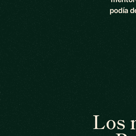
podía d
Los 