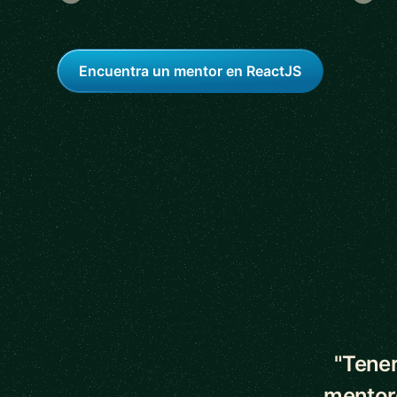
Encuentra un mentor en ReactJS
5 out of 5 star
"Tener
mentor