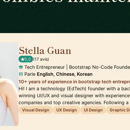
Stella Guan
🇺🇸
5,0
(17 avis)
Tech Entrepreneur | Bootstrap No-Code Found
Parle
English, Chinese, Korean
10+ years of experience in bootstrap tech entrep
Hi! I am a technology (EdTech) founder with a ba
winning UI/UX and visual designer with experienc
companies and top creative agencies. Following a
Visual Design
UX Design
UI Design
Graphic D