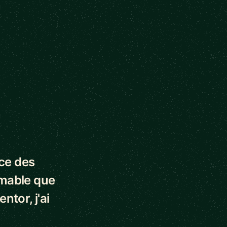
nce des
imable que
ntor, j'ai