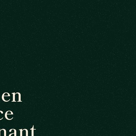
 en
ce
nant