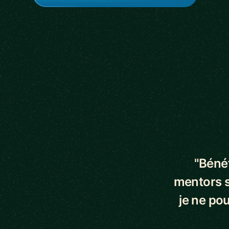
5 out of 5 star
"Bénéf
mentors s
je ne pou