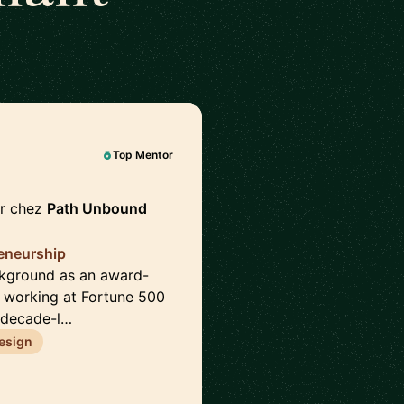
Top Mentor
er chez
Path Unbound
reneurship
ckground as an award-
e working at Fortune 500
 decade-l…
esign