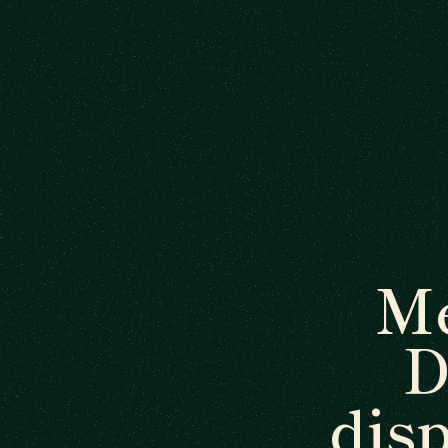
Me
D
dis