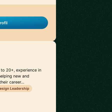
rofil
 to 20+, experience in
helping new and
their career…
esign Leadership