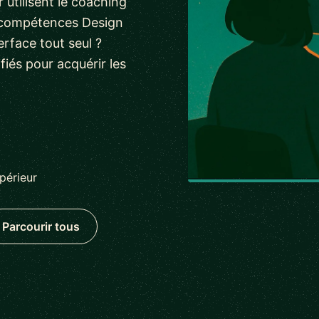
utilisent le coaching
s compétences Design
erface tout seul ?
iés pour acquérir les
périeur
Parcourir tous