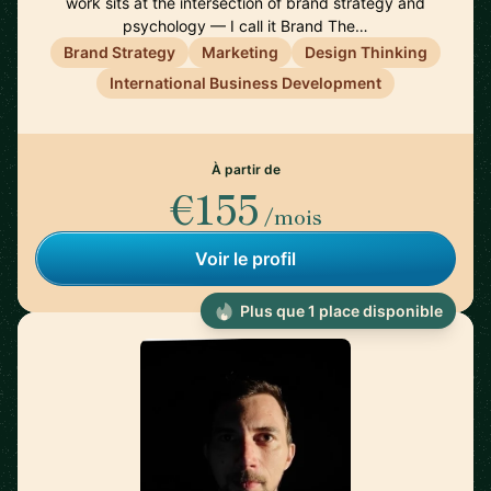
work sits at the intersection of brand strategy and
psychology — I call it Brand The…
Brand Strategy
Marketing
Design Thinking
International Business Development
À partir de
€155
/mois
Voir le profil
Plus que 1 place disponible