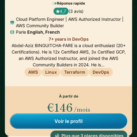
Réponse rapide
4,7
(3 avis)
Cloud Platform Engineer | AWS Authorized Instructor |
AWS Community Builder
Parle
English, French
7+ years in DevOps
Abdel-Aziz BINGUITCHA-FARE is a cloud enthusiast (20+
Certifications). He is 12x Certified AWS, 3x Certified GCP,
an AWS Authorized Instructor, and joined the AWS
Community Builders in 2024. He is…
AWS
Linux
Terraform
DevOps
À partir de
€146
/mois
Voir le profil
Plus que 3 places disponibles