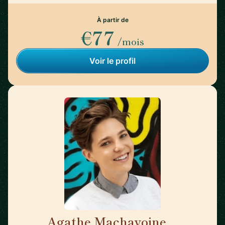
À partir de
€77
/mois
Voir le profil
Agathe Machavoine
🇫🇷