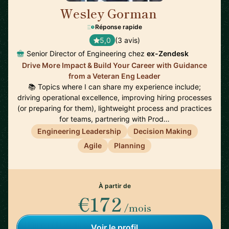
Wesley Gorman
🇮🇪
Réponse rapide
5,0
(3 avis)
Senior Director of Engineering chez
ex-Zendesk
Drive More Impact & Build Your Career with Guidance
from a Veteran Eng Leader
📚 Topics where I can share my experience include;
driving operational excellence, improving hiring processes
(or preparing for them), lightweight process and practices
for teams, partnering with Prod…
Engineering Leadership
Decision Making
Agile
Planning
À partir de
€172
/mois
Voir le profil