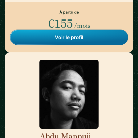
À partir de
€155
/mois
Voir le profil
Abdu Mappuji
🇳🇱