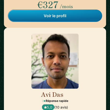
€327
/mois
Voir le profil
Avi Das
🇺🇸
Réponse rapide
5,0
(10 avis)